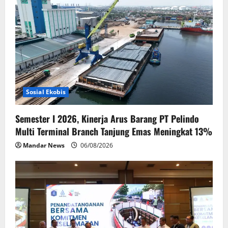
g
a
t
i
Sosial Ekobis
o
Semester I 2026, Kinerja Arus Barang PT Pelindo
n
Multi Terminal Branch Tanjung Emas Meningkat 13%
Mandar News
06/08/2026