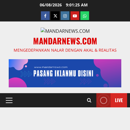
Skip
06/08/2026
9:01:26 AM
to
facebook
twitter
instagram.com
youtube
whatsapp
content
MANDARNEWS.COM
MENGEDEPANKAN NALAR DENGAN AKAL & REALITAS
LIVE
Primary
Menu