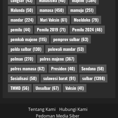
Longsor
(43)
Mahasiswa
(40)
majene
(1384)
Malunda
(50)
mamasa
(450)
mamuju
(251)
mandar
(224)
Mari Vaksin
(61)
Moeldoko
(79)
pemilu
(44)
Pemilu 2019
(71)
Pemilu 2024
(46)
pemkab majene
(115)
pemprov sulbar
(63)
polda sulbar
(130)
polewali mandar
(53)
polman
(270)
polres majene
(367)
polres mamasa
(62)
Presiden
(40)
Sendana
(58)
Sosialisasi
(50)
sulawesi barat
(91)
sulbar
(1398)
TMMD
(56)
Unsulbar
(67)
Vaksin
(41)
Tentang Kami
Hubungi Kami
Pedoman Media Siber