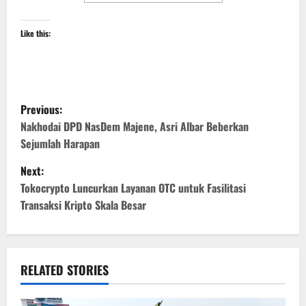
Like this:
P
Previous:
o
Nakhodai DPD NasDem Majene, Asri Albar Beberkan
Sejumlah Harapan
s
Next:
t
Tokocrypto Luncurkan Layanan OTC untuk Fasilitasi
Transaksi Kripto Skala Besar
n
a
v
RELATED STORIES
i