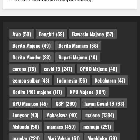
Awo
(50)
Bangkit
(59)
Bawaslu Majene
(57)
Berita Majene
(49)
Berita Mamasa
(68)
Berita Mandar
(83)
Bupati Majene
(40)
corona
(76)
covid 19
(247)
DPRD Majene
(40)
gempa sulbar
(48)
Indonesia
(56)
Kebakaran
(47)
Kodim 1401 majene
(111)
KPU Majene
(104)
KPU Mamasa
(45)
KSP
(260)
lawan Covid-19
(93)
Longsor
(43)
Mahasiswa
(40)
majene
(1384)
Malunda
(50)
mamasa
(450)
mamuju
(251)
mandar
(224)
Mari Vaksin
(61)
Moeldoko
(79)