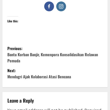
Like this:
P
Previous:
o
Bantu Korban Banjir, Kemenpora Konsolidasikan Relawan
Pemuda
s
Next:
t
Mendagri Ajak Kolaborasi Atasi Bencana
n
a
Leave a Reply
v