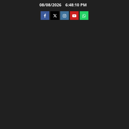
Skip
08/08/2026
6:48:11 PM
to
facebook
twitter
instagram.com
youtube
whatsapp
content