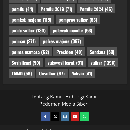
pemilu
(44)
Pemilu 2019
(71)
Pemilu 2024
(46)
pemkab majene
(115)
pemprov sulbar
(63)
polda sulbar
(130)
polewali mandar
(53)
polman
(271)
polres majene
(367)
polres mamasa
(62)
Presiden
(40)
Sendana
(58)
Sosialisasi
(50)
sulawesi barat
(91)
sulbar
(1398)
TMMD
(56)
Unsulbar
(67)
Vaksin
(41)
Tentang Kami
Hubungi Kami
Pedoman Media Siber
facebook
twitter
instagram.com
youtube
whatsapp