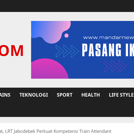
COM
AINS
TEKNOLOGI
SPORT
HEALTH
LIFE STYLE
, LRT Jabodebek Perkuat Kompetensi Train Attendant