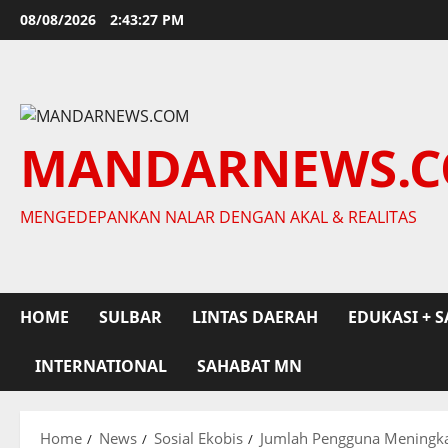
Skip
08/08/2026
2:43:28 PM
to
content
MANDARNEWS.
MENGEDEPANKAN NALAR DENGAN AKAL & REALITAS
HOME
SULBAR
LINTAS DAERAH
EDUKASI + S
INTERNATIONAL
SAHABAT MN
Home
News
Sosial Ekobis
Jumlah Pengguna Meningkat