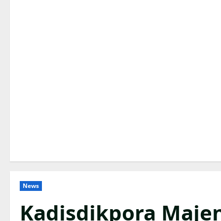
News
Kadisdikpora Maje