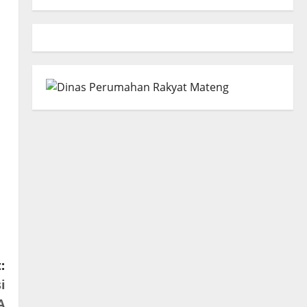
:
i
A