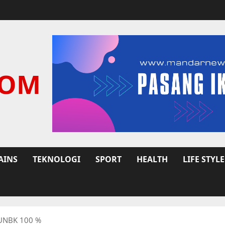
COM
AINS
TEKNOLOGI
SPORT
HEALTH
LIFE STYLE
 UNBK 100 %