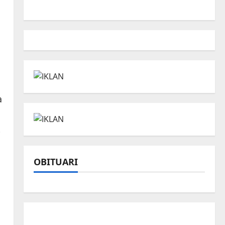
a
i
OBITUARI