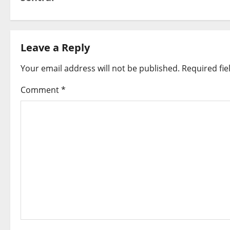
s
t
Leave a Reply
n
Your email address will not be published.
Required fi
a
Comment
*
v
i
g
a
t
i