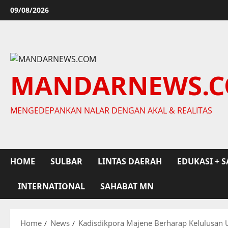
Skip
09/08/2026
to
content
MANDARNEWS.
MENGEDEPANKAN NALAR DENGAN AKAL & REALITAS
HOME
SULBAR
LINTAS DAERAH
EDUKASI + S
INTERNATIONAL
SAHABAT MN
Home
News
Kadisdikpora Majene Berharap Kelulusan