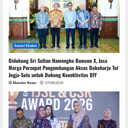
a
t
i
o
Sosial Ekobis
n
Didukung Sri Sultan Hamengku Buwono X, Jasa
Marga Percepat Pengembangan Akses Bokoharjo Tol
Jogja-Solo untuk Dukung Konektivitas DIY
Mandar News
07/08/2026