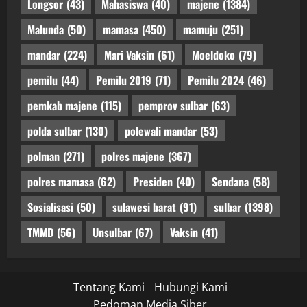
Longsor
(43)
Mahasiswa
(40)
majene
(1384)
Malunda
(50)
mamasa
(450)
mamuju
(251)
mandar
(224)
Mari Vaksin
(61)
Moeldoko
(79)
pemilu
(44)
Pemilu 2019
(71)
Pemilu 2024
(46)
pemkab majene
(115)
pemprov sulbar
(63)
polda sulbar
(130)
polewali mandar
(53)
polman
(271)
polres majene
(367)
polres mamasa
(62)
Presiden
(40)
Sendana
(58)
Sosialisasi
(50)
sulawesi barat
(91)
sulbar
(1398)
TMMD
(56)
Unsulbar
(67)
Vaksin
(41)
Tentang Kami
Hubungi Kami
Pedoman Media Siber