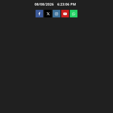
Skip
08/08/2026
6:23:07 PM
to
facebook
twitter
instagram.com
youtube
whatsapp
content