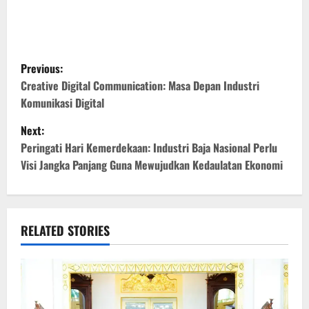
P
Previous:
o
Creative Digital Communication: Masa Depan Industri
Komunikasi Digital
s
Next:
t
Peringati Hari Kemerdekaan: Industri Baja Nasional Perlu
Visi Jangka Panjang Guna Mewujudkan Kedaulatan Ekonomi
n
a
v
RELATED STORIES
i
g