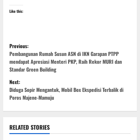
Like this:
P
Previous:
o
Pembangunan Rumah Susun ASN di IKN Garapan PTPP
mendapat Apresiasi Menteri PKP, Raih Rekor MURI dan
s
Standar Green Building
t
Next:
Diduga Sopir Mengantuk, Mobil Box Ekspedisi Terbalik di
n
Poros Majene-Mamuju
a
v
RELATED STORIES
i