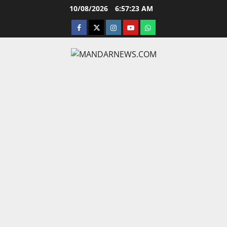
Skip
10/08/2026
6:57:24 AM
to
facebook
twitter
instagram.com
youtube
whatsapp
content