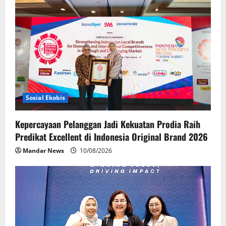
g
a
t
i
o
Sosial Ekobis
n
Kepercayaan Pelanggan Jadi Kekuatan Prodia Raih
Predikat Excellent di Indonesia Original Brand 2026
Mandar News
10/08/2026