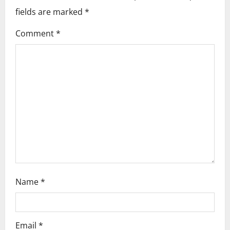
v
fields are marked
*
i
Comment
*
g
a
t
i
o
n
Name
*
Email
*