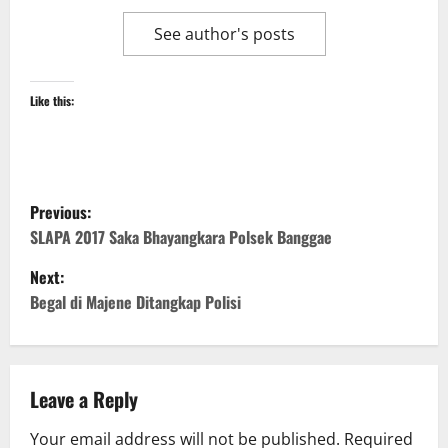
See author's posts
Like this:
P
Previous:
o
SLAPA 2017 Saka Bhayangkara Polsek Banggae
Next:
s
Begal di Majene Ditangkap Polisi
t
n
Leave a Reply
a
Your email address will not be published.
Required