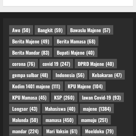
Awo
(50)
Bangkit
(59)
Bawaslu Majene
(57)
Berita Majene
(49)
Berita Mamasa
(68)
Berita Mandar
(83)
Bupati Majene
(40)
corona
(76)
covid 19
(247)
DPRD Majene
(40)
gempa sulbar
(48)
Indonesia
(56)
Kebakaran
(47)
Kodim 1401 majene
(111)
KPU Majene
(104)
KPU Mamasa
(45)
KSP
(260)
lawan Covid-19
(93)
Longsor
(43)
Mahasiswa
(40)
majene
(1384)
Malunda
(50)
mamasa
(450)
mamuju
(251)
mandar
(224)
Mari Vaksin
(61)
Moeldoko
(79)