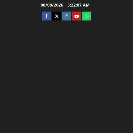
Skip
08/08/2026
5:22:08 AM
to
facebook
twitter
instagram.com
youtube
whatsapp
content