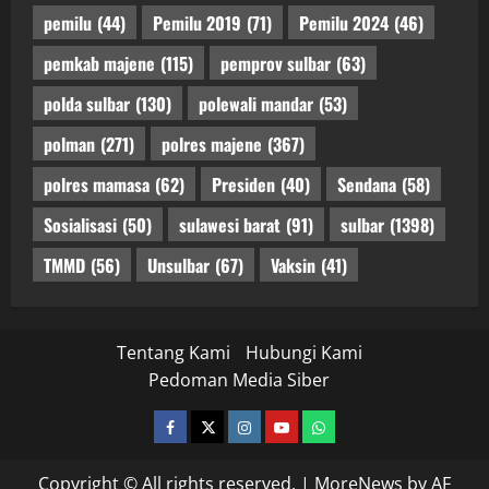
pemilu
(44)
Pemilu 2019
(71)
Pemilu 2024
(46)
pemkab majene
(115)
pemprov sulbar
(63)
polda sulbar
(130)
polewali mandar
(53)
polman
(271)
polres majene
(367)
polres mamasa
(62)
Presiden
(40)
Sendana
(58)
Sosialisasi
(50)
sulawesi barat
(91)
sulbar
(1398)
TMMD
(56)
Unsulbar
(67)
Vaksin
(41)
Tentang Kami
Hubungi Kami
Pedoman Media Siber
facebook
twitter
instagram.com
youtube
whatsapp
Copyright © All rights reserved.
|
MoreNews
by AF