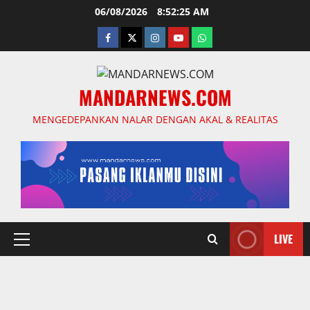
Skip
06/08/2026
8:52:26 AM
to
facebook
twitter
instagram.com
youtube
whatsapp
content
MANDARNEWS.COM
MENGEDEPANKAN NALAR DENGAN AKAL & REALITAS
LIVE
Primary
Menu