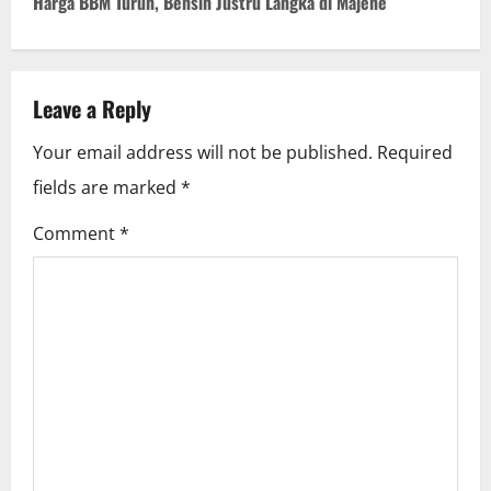
Harga BBM Turun, Bensin Justru Langka di Majene
t
n
Leave a Reply
a
Your email address will not be published.
Required
v
fields are marked
*
i
Comment
*
g
a
t
i
o