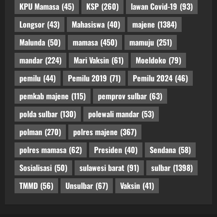
KPU Mamasa
(45)
KSP
(260)
lawan Covid-19
(93)
Longsor
(43)
Mahasiswa
(40)
majene
(1384)
Malunda
(50)
mamasa
(450)
mamuju
(251)
mandar
(224)
Mari Vaksin
(61)
Moeldoko
(79)
pemilu
(44)
Pemilu 2019
(71)
Pemilu 2024
(46)
pemkab majene
(115)
pemprov sulbar
(63)
polda sulbar
(130)
polewali mandar
(53)
polman
(270)
polres majene
(367)
polres mamasa
(62)
Presiden
(40)
Sendana
(58)
Sosialisasi
(50)
sulawesi barat
(91)
sulbar
(1398)
TMMD
(56)
Unsulbar
(67)
Vaksin
(41)