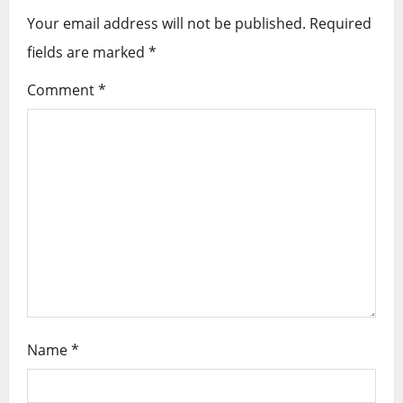
i
Your email address will not be published.
Required
g
fields are marked
*
a
Comment
*
t
i
o
n
Name
*