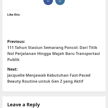
Like this:
P
Previous:
o
111 Tahun Stasiun Semarang Poncol: Dari Titik
Nol Perjalanan Hingga Wajah Baru Transportasi
s
Publik
t
Next:
Jacquelle Menjawab Kebutuhan Fast-Paced
n
Beauty Routine untuk Gen Z yang Aktif
a
v
Leave a Reply