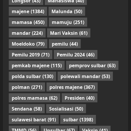
Longsor
(43)
Mahasiswa
(40)
majene
(1384)
Malunda
(50)
mamasa
(450)
mamuju
(251)
mandar
(224)
Mari Vaksin
(61)
Moeldoko
(79)
pemilu
(44)
Pemilu 2019
(71)
Pemilu 2024
(46)
pemkab majene
(115)
pemprov sulbar
(63)
polda sulbar
(130)
polewali mandar
(53)
polman
(271)
polres majene
(367)
polres mamasa
(62)
Presiden
(40)
Sendana
(58)
Sosialisasi
(50)
sulawesi barat
(91)
sulbar
(1398)
TMMD
(56)
Unsulbar
(67)
Vaksin
(41)