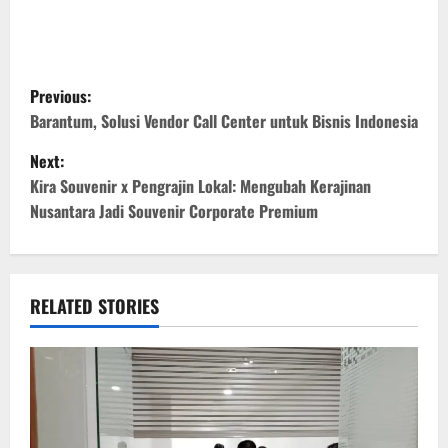
P
Previous:
o
Barantum, Solusi Vendor Call Center untuk Bisnis Indonesia
Next:
s
Kira Souvenir x Pengrajin Lokal: Mengubah Kerajinan
t
Nusantara Jadi Souvenir Corporate Premium
n
a
RELATED STORIES
v
i
g