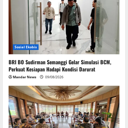
a
t
i
o
Sosial Ekobis
n
BRI BO Sudirman Semanggi Gelar Simulasi BCM,
Perkuat Kesiapan Hadapi Kondisi Darurat
Mandar News
09/08/2026