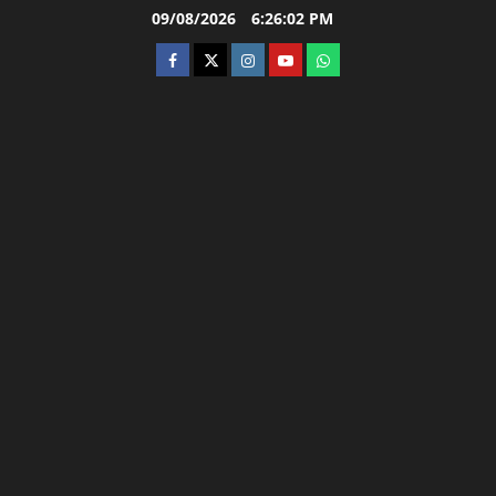
Skip
09/08/2026
6:26:03 PM
to
facebook
twitter
instagram.com
youtube
whatsapp
content