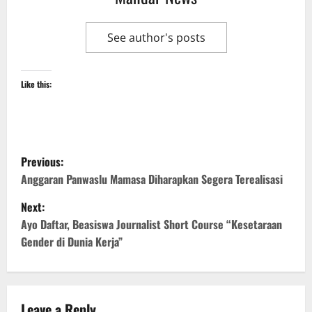
See author's posts
Like this:
P
Previous:
o
Anggaran Panwaslu Mamasa Diharapkan Segera Terealisasi
Next:
s
Ayo Daftar, Beasiswa Journalist Short Course “Kesetaraan
t
Gender di Dunia Kerja”
n
a
Leave a Reply