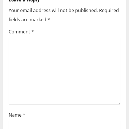
v
Your email address will not be published.
Required
i
fields are marked
*
g
Comment
*
a
t
i
o
n
Name
*