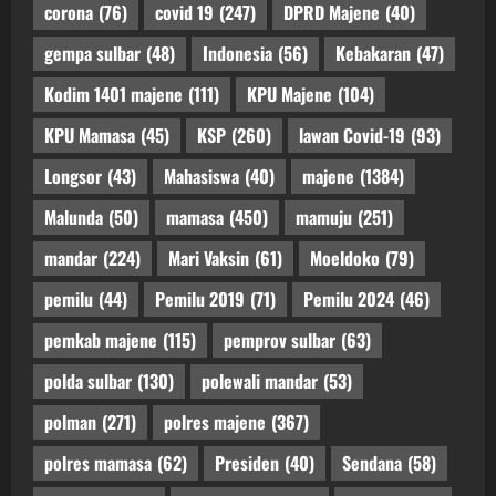
corona
(76)
covid 19
(247)
DPRD Majene
(40)
gempa sulbar
(48)
Indonesia
(56)
Kebakaran
(47)
Kodim 1401 majene
(111)
KPU Majene
(104)
KPU Mamasa
(45)
KSP
(260)
lawan Covid-19
(93)
Longsor
(43)
Mahasiswa
(40)
majene
(1384)
Malunda
(50)
mamasa
(450)
mamuju
(251)
mandar
(224)
Mari Vaksin
(61)
Moeldoko
(79)
pemilu
(44)
Pemilu 2019
(71)
Pemilu 2024
(46)
pemkab majene
(115)
pemprov sulbar
(63)
polda sulbar
(130)
polewali mandar
(53)
polman
(271)
polres majene
(367)
polres mamasa
(62)
Presiden
(40)
Sendana
(58)