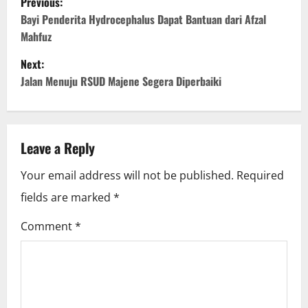
Previous:
o
Bayi Penderita Hydrocephalus Dapat Bantuan dari Afzal
Mahfuz
s
Next:
t
Jalan Menuju RSUD Majene Segera Diperbaiki
n
a
Leave a Reply
v
Your email address will not be published.
Required
i
fields are marked
*
g
Comment
*
a
t