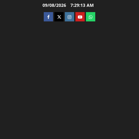
Skip
09/08/2026
7:29:13 AM
to
facebook
twitter
instagram.com
youtube
whatsapp
content