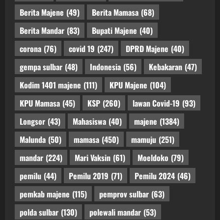
Berita Majene
(49)
Berita Mamasa
(68)
Berita Mandar
(83)
Bupati Majene
(40)
corona
(76)
covid 19
(247)
DPRD Majene
(40)
gempa sulbar
(48)
Indonesia
(56)
Kebakaran
(47)
Kodim 1401 majene
(111)
KPU Majene
(104)
KPU Mamasa
(45)
KSP
(260)
lawan Covid-19
(93)
Longsor
(43)
Mahasiswa
(40)
majene
(1384)
Malunda
(50)
mamasa
(450)
mamuju
(251)
mandar
(224)
Mari Vaksin
(61)
Moeldoko
(79)
pemilu
(44)
Pemilu 2019
(71)
Pemilu 2024
(46)
pemkab majene
(115)
pemprov sulbar
(63)
polda sulbar
(130)
polewali mandar
(53)