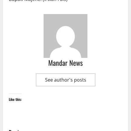
Mandar News
See author's posts
Like this:
P