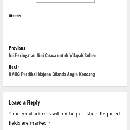
Like this:
P
Previous:
o
Ini Peringatan Dini Cuaca untuk Wilayah Sulbar
Next:
s
BMKG Prediksi Majene Dilanda Angin Kencang
t
n
Leave a Reply
a
Your email address will not be published.
Required
v
fields are marked
*