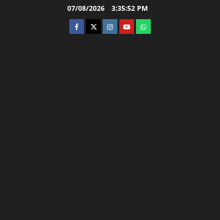
Skip
07/08/2026
3:35:53 PM
to
facebook
twitter
instagram.com
youtube
whatsapp
content