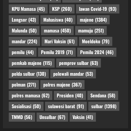
KPU Mamasa
(45)
KSP
(260)
lawan Covid-19
(93)
Longsor
(43)
Mahasiswa
(40)
majene
(1384)
Malunda
(50)
mamasa
(450)
mamuju
(251)
mandar
(224)
Mari Vaksin
(61)
Moeldoko
(79)
pemilu
(44)
Pemilu 2019
(71)
Pemilu 2024
(46)
pemkab majene
(115)
pemprov sulbar
(63)
polda sulbar
(130)
polewali mandar
(53)
polman
(271)
polres majene
(367)
polres mamasa
(62)
Presiden
(40)
Sendana
(58)
Sosialisasi
(50)
sulawesi barat
(91)
sulbar
(1398)
TMMD
(56)
Unsulbar
(67)
Vaksin
(41)