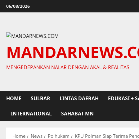
Skip
06/08/2026
to
content
MANDARNEWS.
MENGEDEPANKAN NALAR DENGAN AKAL & REALITAS
HOME
SULBAR
LINTAS DAERAH
EDUKASI + S
INTERNATIONAL
SAHABAT MN
Home
News
Polhukam
KPU Polman Siap Terima Pend