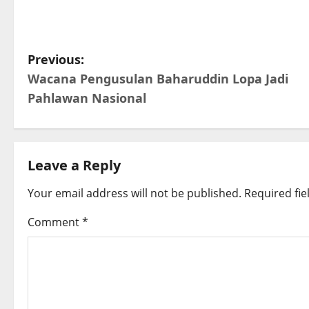
P
Previous:
Wacana Pengusulan Baharuddin Lopa Jadi
o
Pahlawan Nasional
s
t
Leave a Reply
n
Your email address will not be published.
Required fi
a
Comment
*
v
i
g