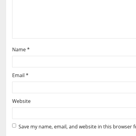
a
t
i
o
Name
*
n
Email
*
Website
Save my name, email, and website in this browser f