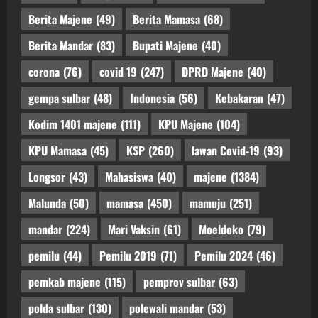
Berita Majene
(49)
Berita Mamasa
(68)
Berita Mandar
(83)
Bupati Majene
(40)
corona
(76)
covid 19
(247)
DPRD Majene
(40)
gempa sulbar
(48)
Indonesia
(56)
Kebakaran
(47)
Kodim 1401 majene
(111)
KPU Majene
(104)
KPU Mamasa
(45)
KSP
(260)
lawan Covid-19
(93)
Longsor
(43)
Mahasiswa
(40)
majene
(1384)
Malunda
(50)
mamasa
(450)
mamuju
(251)
mandar
(224)
Mari Vaksin
(61)
Moeldoko
(79)
pemilu
(44)
Pemilu 2019
(71)
Pemilu 2024
(46)
pemkab majene
(115)
pemprov sulbar
(63)
polda sulbar
(130)
polewali mandar
(53)