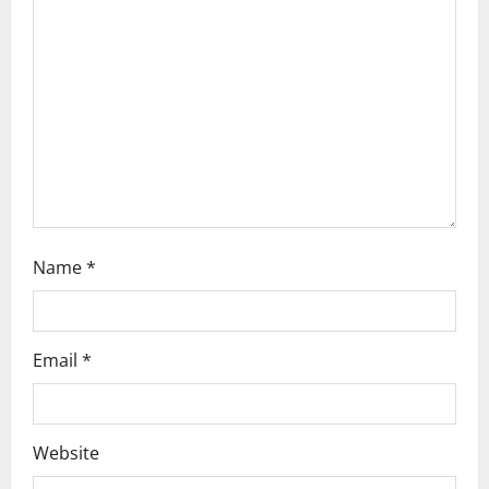
a
t
i
o
n
Name
*
Email
*
Website