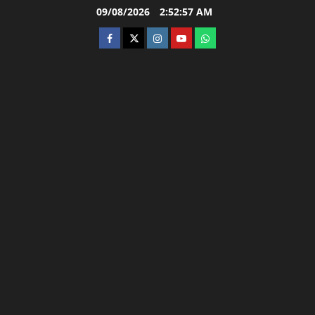
Skip
09/08/2026
2:52:58 AM
to
facebook
twitter
instagram.com
youtube
whatsapp
content