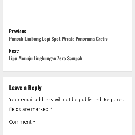
P
Previous:
o
Puncak Limbong Lopi Spot Wisata Panorama Gratis
Next:
s
Lipu Menuju Lingkungan Zero Sampah
t
n
Leave a Reply
a
Your email address will not be published.
Required
v
fields are marked
*
i
Comment
*
g