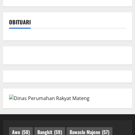
OBITUARI
Awo
(50)
Bangkit
(59)
Bawaslu Majene
(57)