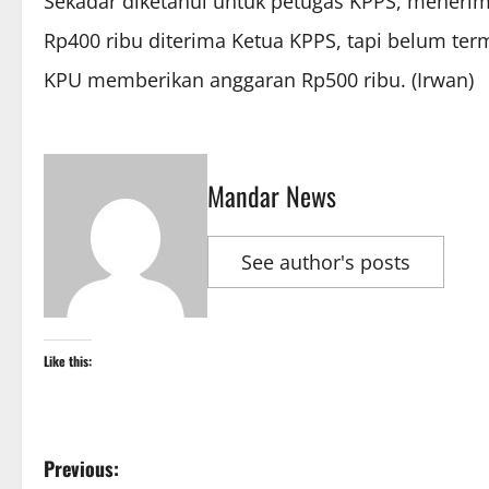
Sekadar diketahui untuk petugas KPPS, menerim
Rp400 ribu diterima Ketua KPPS, tapi belum ter
KPU memberikan anggaran Rp500 ribu. (Irwan)
Mandar News
See author's posts
Like this:
P
Previous: