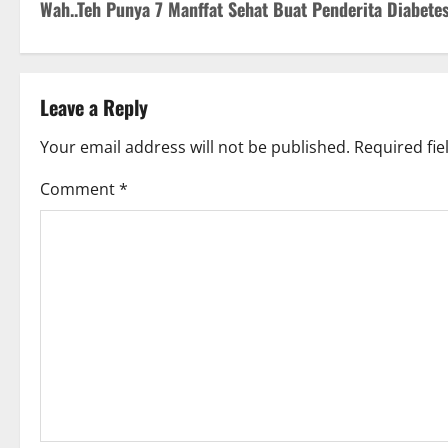
Wah..Teh Punya 7 Manffat Sehat Buat Penderita Diabete
o
s
t
Leave a Reply
n
Your email address will not be published.
Required fi
a
Comment
*
v
i
g
a
t