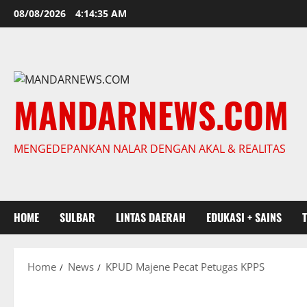
Skip
08/08/2026
4:14:36 AM
to
content
MANDARNEWS.COM
MENGEDEPANKAN NALAR DENGAN AKAL & REALITAS
HOME
SULBAR
LINTAS DAERAH
EDUKASI + SAINS
Home
News
KPUD Majene Pecat Petugas KPPS