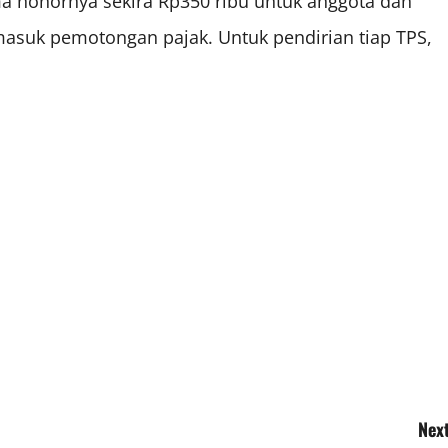
a honornya sekira Rp350 ribu untuk anggota dan
masuk pemotongan pajak. Untuk pendirian tiap TPS,
Next