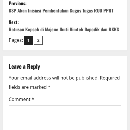
P
Previous:
o
KSP Akan Inisiasi Pembentukan Gugus Tugas RUU PPRT
Next:
s
Ratusan Kepsek di Majene Ikuti Bimtek Dapodik dan RKKS
t
Pages:
1
2
n
a
Leave a Reply
v
Your email address will not be published.
Required
i
fields are marked
*
g
Comment
*
a
t