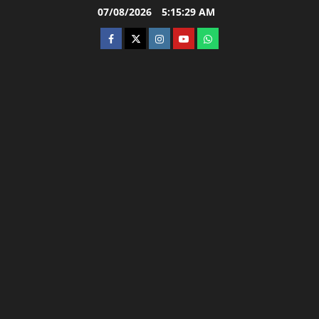
Skip
07/08/2026
5:15:30 AM
to
facebook
twitter
instagram.com
youtube
whatsapp
content