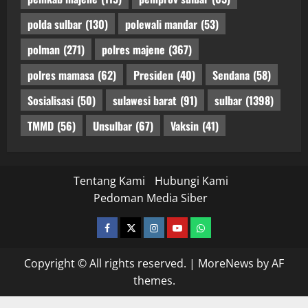
polda sulbar
(130)
polewali mandar
(53)
polman
(271)
polres majene
(367)
polres mamasa
(62)
Presiden
(40)
Sendana
(58)
Sosialisasi
(50)
sulawesi barat
(91)
sulbar
(1398)
TMMD
(56)
Unsulbar
(67)
Vaksin
(41)
Tentang Kami
Hubungi Kami
Pedoman Media Siber
facebook
twitter
instagram.com
youtube
whatsapp
Copyright © All rights reserved.
|
MoreNews
by AF
themes.