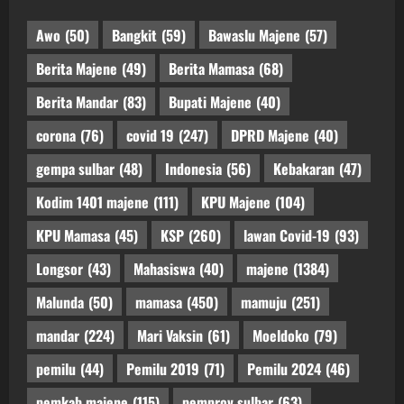
Awo
(50)
Bangkit
(59)
Bawaslu Majene
(57)
Berita Majene
(49)
Berita Mamasa
(68)
Berita Mandar
(83)
Bupati Majene
(40)
corona
(76)
covid 19
(247)
DPRD Majene
(40)
gempa sulbar
(48)
Indonesia
(56)
Kebakaran
(47)
Kodim 1401 majene
(111)
KPU Majene
(104)
KPU Mamasa
(45)
KSP
(260)
lawan Covid-19
(93)
Longsor
(43)
Mahasiswa
(40)
majene
(1384)
Malunda
(50)
mamasa
(450)
mamuju
(251)
mandar
(224)
Mari Vaksin
(61)
Moeldoko
(79)
pemilu
(44)
Pemilu 2019
(71)
Pemilu 2024
(46)
pemkab majene
(115)
pemprov sulbar
(63)