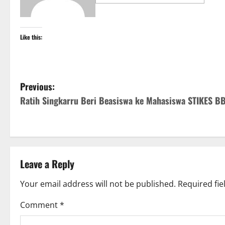
Like this:
P
Previous:
Ratih Singkarru Beri Beasiswa ke Mahasiswa STIKES B
o
s
t
Leave a Reply
n
Your email address will not be published.
Required fi
a
Comment
*
v