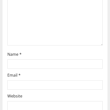
i
o
n
Name
*
Email
*
Website