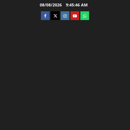
Skip
08/08/2026
9:45:47 AM
to
facebook
twitter
instagram.com
youtube
whatsapp
content