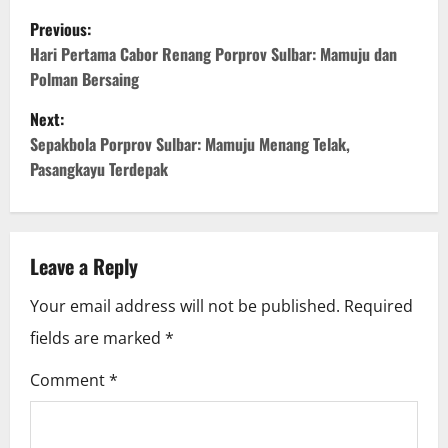
P
Previous:
o
Hari Pertama Cabor Renang Porprov Sulbar: Mamuju dan
Polman Bersaing
s
Next:
t
Sepakbola Porprov Sulbar: Mamuju Menang Telak,
Pasangkayu Terdepak
n
a
v
Leave a Reply
i
Your email address will not be published.
Required
fields are marked
*
g
Comment
*
a
t