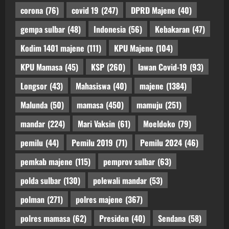
corona
(76)
covid 19
(247)
DPRD Majene
(40)
gempa sulbar
(48)
Indonesia
(56)
Kebakaran
(47)
Kodim 1401 majene
(111)
KPU Majene
(104)
KPU Mamasa
(45)
KSP
(260)
lawan Covid-19
(93)
Longsor
(43)
Mahasiswa
(40)
majene
(1384)
Malunda
(50)
mamasa
(450)
mamuju
(251)
mandar
(224)
Mari Vaksin
(61)
Moeldoko
(79)
pemilu
(44)
Pemilu 2019
(71)
Pemilu 2024
(46)
pemkab majene
(115)
pemprov sulbar
(63)
polda sulbar
(130)
polewali mandar
(53)
polman
(271)
polres majene
(367)
polres mamasa
(62)
Presiden
(40)
Sendana
(58)