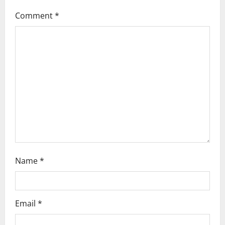
g
Comment
*
a
t
i
o
n
Name
*
Email
*