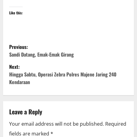
Like this:
P
Previous:
o
Sandi Datang, Emak-Emak Girang
Next:
s
Hingga Sabtu, Operasi Zebra Polres Majene Jaring 240
t
Kendaraan
n
a
Leave a Reply
v
Your email address will not be published.
Required
i
fields are marked
*