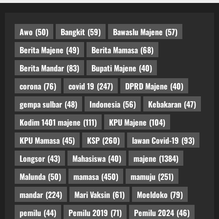
Awo
(50)
Bangkit
(59)
Bawaslu Majene
(57)
Berita Majene
(49)
Berita Mamasa
(68)
Berita Mandar
(83)
Bupati Majene
(40)
corona
(76)
covid 19
(247)
DPRD Majene
(40)
gempa sulbar
(48)
Indonesia
(56)
Kebakaran
(47)
Kodim 1401 majene
(111)
KPU Majene
(104)
KPU Mamasa
(45)
KSP
(260)
lawan Covid-19
(93)
Longsor
(43)
Mahasiswa
(40)
majene
(1384)
Malunda
(50)
mamasa
(450)
mamuju
(251)
mandar
(224)
Mari Vaksin
(61)
Moeldoko
(79)
pemilu
(44)
Pemilu 2019
(71)
Pemilu 2024
(46)