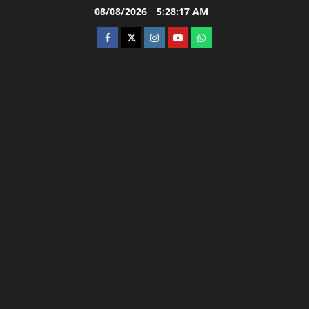
Skip
08/08/2026
5:28:18 AM
to
facebook
twitter
instagram.com
youtube
whatsapp
content