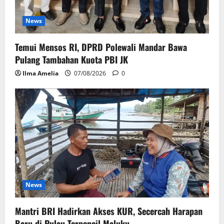
News
Temui Mensos RI, DPRD Polewali Mandar Bawa
Pulang Tambahan Kuota PBI JK
Ilma Amelia
07/08/2026
0
News
Mantri BRI Hadirkan Akses KUR, Secercah Harapan
Baru di Pulau Terpencil Maluku