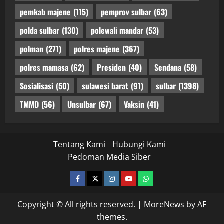
pemkab majene
(115)
pemprov sulbar
(63)
polda sulbar
(130)
polewali mandar
(53)
polman
(271)
polres majene
(367)
polres mamasa
(62)
Presiden
(40)
Sendana
(58)
Sosialisasi
(50)
sulawesi barat
(91)
sulbar
(1398)
TMMD
(56)
Unsulbar
(67)
Vaksin
(41)
Tentang Kami
Hubungi Kami
Pedoman Media Siber
facebook
twitter
instagram.com
youtube
whatsapp
Copyright © All rights reserved.
|
MoreNews
by AF
themes.