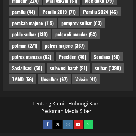
mandar
(224)
Mari Vaksin
(61)
Moeldoko
(79)
pemilu
(44)
Pemilu 2019
(71)
Pemilu 2024
(46)
pemkab majene
(115)
pemprov sulbar
(63)
polda sulbar
(130)
polewali mandar
(53)
polman
(271)
polres majene
(367)
polres mamasa
(62)
Presiden
(40)
Sendana
(58)
Sosialisasi
(50)
sulawesi barat
(91)
sulbar
(1398)
TMMD
(56)
Unsulbar
(67)
Vaksin
(41)
Tentang Kami
Hubungi Kami
Pedoman Media Siber
facebook
twitter
instagram.com
youtube
whatsapp