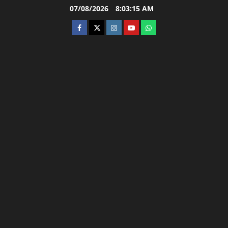
Skip
07/08/2026
8:03:16 AM
to
facebook
twitter
instagram.com
youtube
whatsapp
content