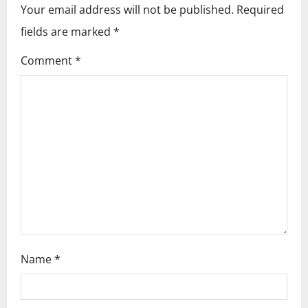
i
Your email address will not be published.
Required
fields are marked
*
g
Comment
*
a
t
i
o
n
Name
*