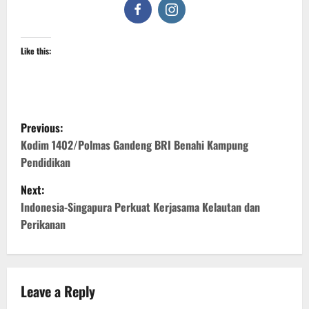
Like this:
P
Previous:
o
Kodim 1402/Polmas Gandeng BRI Benahi Kampung
Pendidikan
s
Next:
t
Indonesia-Singapura Perkuat Kerjasama Kelautan dan
Perikanan
n
a
v
Leave a Reply