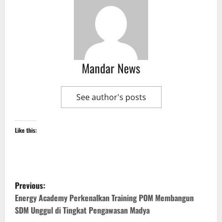
Mandar News
See author's posts
Like this:
P
Previous:
o
Energy Academy Perkenalkan Training POM Membangun
SDM Unggul di Tingkat Pengawasan Madya