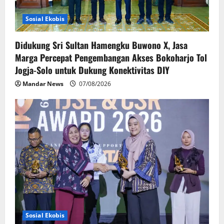
n
Sosial Ekobis
Didukung Sri Sultan Hamengku Buwono X, Jasa
Marga Percepat Pengembangan Akses Bokoharjo Tol
Jogja-Solo untuk Dukung Konektivitas DIY
Mandar News
07/08/2026
Sosial Ekobis