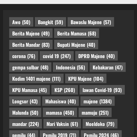
Awo
(50)
Bangkit
(59)
Bawaslu Majene
(57)
Berita Majene
(49)
Berita Mamasa
(68)
Berita Mandar
(83)
Bupati Majene
(40)
corona
(76)
covid 19
(247)
DPRD Majene
(40)
gempa sulbar
(48)
Indonesia
(56)
Kebakaran
(47)
Kodim 1401 majene
(111)
KPU Majene
(104)
KPU Mamasa
(45)
KSP
(260)
lawan Covid-19
(93)
Longsor
(43)
Mahasiswa
(40)
majene
(1384)
Malunda
(50)
mamasa
(450)
mamuju
(251)
mandar
(224)
Mari Vaksin
(61)
Moeldoko
(79)
pemilu
(44)
Pemilu 2019
(71)
Pemilu 2024
(46)