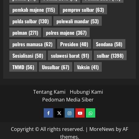
pemkab majene
(115)
pemprov sulbar
(63)
polda sulbar
(130)
polewali mandar
(53)
polman
(271)
polres majene
(367)
polres mamasa
(62)
Presiden
(40)
Sendana
(58)
Sosialisasi
(50)
sulawesi barat
(91)
sulbar
(1398)
TMMD
(56)
Unsulbar
(67)
Vaksin
(41)
Tentang Kami
Hubungi Kami
Pedoman Media Siber
facebook
twitter
instagram.com
youtube
whatsapp
Copyright © All rights reserved.
|
MoreNews
by AF
themes.