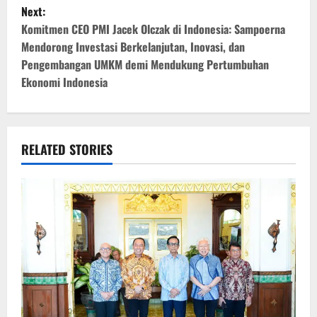
s
Next:
t
Komitmen CEO PMI Jacek Olczak di Indonesia: Sampoerna
Mendorong Investasi Berkelanjutan, Inovasi, dan
n
Pengembangan UMKM demi Mendukung Pertumbuhan
Ekonomi Indonesia
a
v
i
RELATED STORIES
g
a
t
i
o