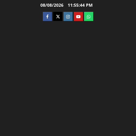
Skip
08/08/2026
11:55:45 PM
to
facebook
twitter
instagram.com
youtube
whatsapp
content