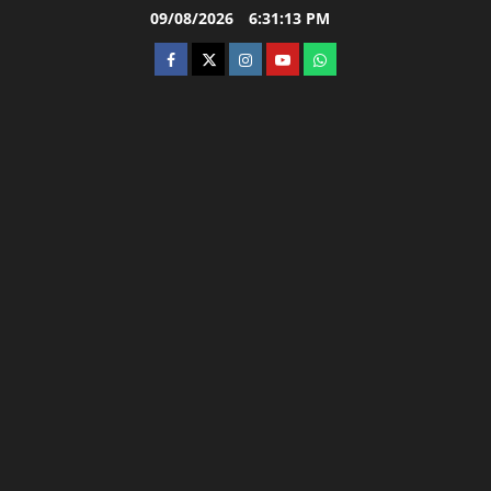
Skip
09/08/2026
6:31:14 PM
to
facebook
twitter
instagram.com
youtube
whatsapp
content