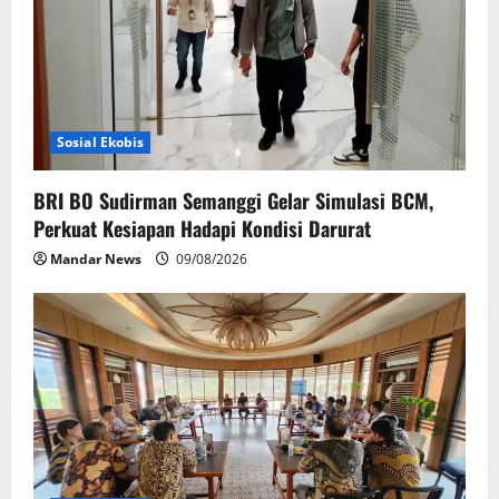
i
o
n
Sosial Ekobis
BRI BO Sudirman Semanggi Gelar Simulasi BCM,
Perkuat Kesiapan Hadapi Kondisi Darurat
Mandar News
09/08/2026