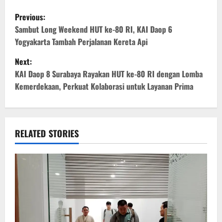
P
Previous:
o
Sambut Long Weekend HUT ke-80 RI, KAI Daop 6
Yogyakarta Tambah Perjalanan Kereta Api
s
Next:
t
KAI Daop 8 Surabaya Rayakan HUT ke-80 RI dengan Lomba
Kemerdekaan, Perkuat Kolaborasi untuk Layanan Prima
n
a
v
RELATED STORIES
i
g
a
t