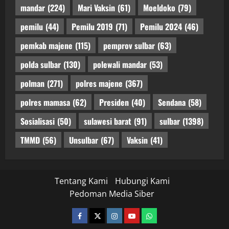
mandar
(224)
Mari Vaksin
(61)
Moeldoko
(79)
pemilu
(44)
Pemilu 2019
(71)
Pemilu 2024
(46)
pemkab majene
(115)
pemprov sulbar
(63)
polda sulbar
(130)
polewali mandar
(53)
polman
(271)
polres majene
(367)
polres mamasa
(62)
Presiden
(40)
Sendana
(58)
Sosialisasi
(50)
sulawesi barat
(91)
sulbar
(1398)
TMMD
(56)
Unsulbar
(67)
Vaksin
(41)
Tentang Kami
Hubungi Kami
Pedoman Media Siber
facebook
twitter
instagram.com
youtube
whatsapp