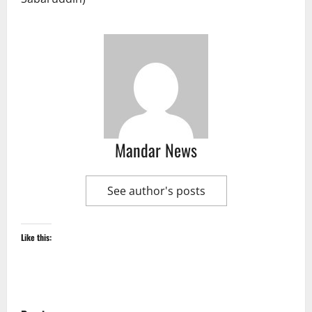
Mandar News
See author's posts
Like this:
P