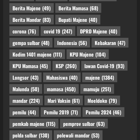
Berita Majene
(49)
Berita Mamasa
(68)
Berita Mandar
(83)
Bupati Majene
(40)
corona
(76)
covid 19
(247)
DPRD Majene
(40)
gempa sulbar
(48)
Indonesia
(56)
Kebakaran
(47)
Kodim 1401 majene
(111)
KPU Majene
(104)
KPU Mamasa
(45)
KSP
(260)
lawan Covid-19
(93)
Longsor
(43)
Mahasiswa
(40)
majene
(1384)
Malunda
(50)
mamasa
(450)
mamuju
(251)
mandar
(224)
Mari Vaksin
(61)
Moeldoko
(79)
pemilu
(44)
Pemilu 2019
(71)
Pemilu 2024
(46)
pemkab majene
(115)
pemprov sulbar
(63)
polda sulbar
(130)
polewali mandar
(53)