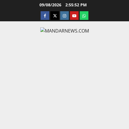
Skip
09/08/2026
2:55:53 PM
to
facebook
twitter
instagram.com
youtube
whatsapp
content