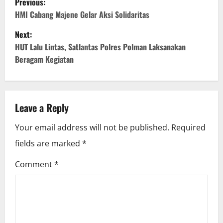
Previous:
o
HMI Cabang Majene Gelar Aksi Solidaritas
Next:
s
HUT Lalu Lintas, Satlantas Polres Polman Laksanakan
t
Beragam Kegiatan
n
a
Leave a Reply
v
Your email address will not be published.
Required
i
fields are marked
*
g
Comment
*
a
t