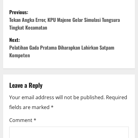
P
Previous:
o
Tekan Angka Error, KPU Majene Gelar Simulasi Tungsura
Tingkat Kecamatan
s
Next:
t
Pelatihan Gada Pratama Diharapkan Lahirkan Satpam
Kompeten
n
a
v
Leave a Reply
i
Your email address will not be published.
Required
fields are marked
*
g
Comment
*
a