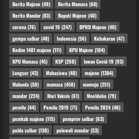
Berita Majene
(49)
Berita Mamasa
(68)
Berita Mandar
(83)
Bupati Majene
(40)
corona
(76)
covid 19
(247)
DPRD Majene
(40)
gempa sulbar
(48)
Indonesia
(56)
Kebakaran
(47)
Kodim 1401 majene
(111)
KPU Majene
(104)
KPU Mamasa
(45)
KSP
(260)
lawan Covid-19
(93)
Longsor
(43)
Mahasiswa
(40)
majene
(1384)
Malunda
(50)
mamasa
(450)
mamuju
(251)
mandar
(224)
Mari Vaksin
(61)
Moeldoko
(79)
pemilu
(44)
Pemilu 2019
(71)
Pemilu 2024
(46)
pemkab majene
(115)
pemprov sulbar
(63)
polda sulbar
(130)
polewali mandar
(53)