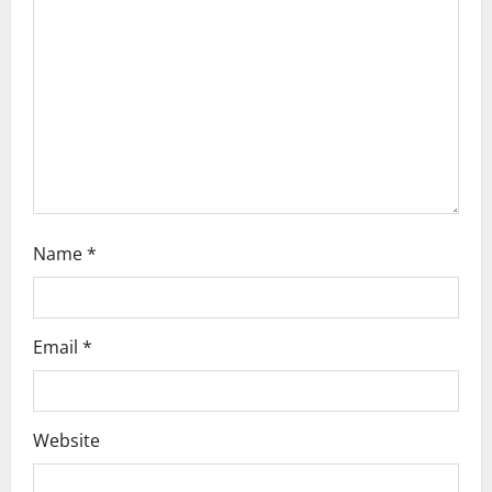
t
i
o
n
Name
*
Email
*
Website