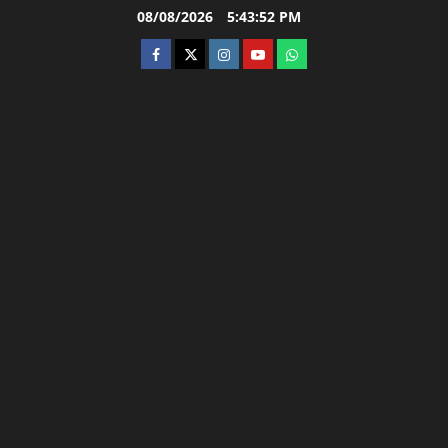
Skip
08/08/2026
5:43:53 PM
to
facebook
twitter
instagram.com
youtube
whatsapp
content