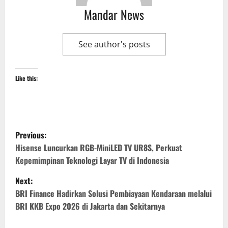
Mandar News
See author's posts
Like this:
P
Previous:
o
Hisense Luncurkan RGB-MiniLED TV UR8S, Perkuat
Kepemimpinan Teknologi Layar TV di Indonesia
s
Next:
t
BRI Finance Hadirkan Solusi Pembiayaan Kendaraan melalui
BRI KKB Expo 2026 di Jakarta dan Sekitarnya
n