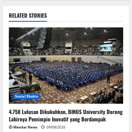
a
v
RELATED STORIES
i
g
a
t
i
o
Sosial Ekobis
n
4.758 Lulusan Dikukuhkan, BINUS University Dorong
Lahirnya Pemimpin Inovatif yang Berdampak
Mandar News
09/08/2026