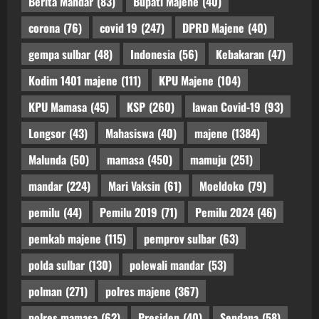
Berita Mandar
(83)
Bupati Majene
(40)
corona
(76)
covid 19
(247)
DPRD Majene
(40)
gempa sulbar
(48)
Indonesia
(56)
Kebakaran
(47)
Kodim 1401 majene
(111)
KPU Majene
(104)
KPU Mamasa
(45)
KSP
(260)
lawan Covid-19
(93)
Longsor
(43)
Mahasiswa
(40)
majene
(1384)
Malunda
(50)
mamasa
(450)
mamuju
(251)
mandar
(224)
Mari Vaksin
(61)
Moeldoko
(79)
pemilu
(44)
Pemilu 2019
(71)
Pemilu 2024
(46)
pemkab majene
(115)
pemprov sulbar
(63)
polda sulbar
(130)
polewali mandar
(53)
polman
(271)
polres majene
(367)
polres mamasa
(62)
Presiden
(40)
Sendana
(58)