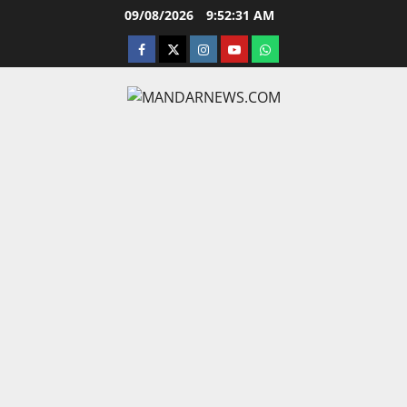
Skip
09/08/2026
9:52:32 AM
to
facebook
twitter
instagram.com
youtube
whatsapp
content