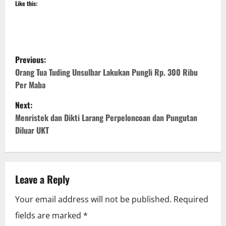
Like this:
P
Previous:
o
Orang Tua Tuding Unsulbar Lakukan Pungli Rp. 300 Ribu
Per Maba
s
Next:
t
Menristek dan Dikti Larang Perpeloncoan dan Pungutan
Diluar UKT
n
a
v
Leave a Reply
i
Your email address will not be published.
Required
fields are marked
*
g