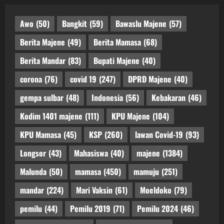
Awo
(50)
Bangkit
(59)
Bawaslu Majene
(57)
Berita Majene
(49)
Berita Mamasa
(68)
Berita Mandar
(83)
Bupati Majene
(40)
corona
(76)
covid 19
(247)
DPRD Majene
(40)
gempa sulbar
(48)
Indonesia
(56)
Kebakaran
(46)
Kodim 1401 majene
(111)
KPU Majene
(104)
KPU Mamasa
(45)
KSP
(260)
lawan Covid-19
(93)
Longsor
(43)
Mahasiswa
(40)
majene
(1384)
Malunda
(50)
mamasa
(450)
mamuju
(251)
mandar
(224)
Mari Vaksin
(61)
Moeldoko
(79)
pemilu
(44)
Pemilu 2019
(71)
Pemilu 2024
(46)