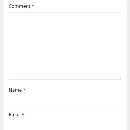
Comment
*
a
t
i
o
n
Name
*
Email
*