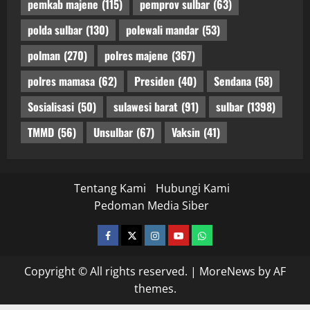
pemkab majene
(115)
pemprov sulbar
(63)
polda sulbar
(130)
polewali mandar
(53)
polman
(270)
polres majene
(367)
polres mamasa
(62)
Presiden
(40)
Sendana
(58)
Sosialisasi
(50)
sulawesi barat
(91)
sulbar
(1398)
TMMD
(56)
Unsulbar
(67)
Vaksin
(41)
Tentang Kami
Hubungi Kami
Pedoman Media Siber
facebook
twitter
instagram.com
youtube
whatsapp
Copyright © All rights reserved.
|
MoreNews
by AF
themes.