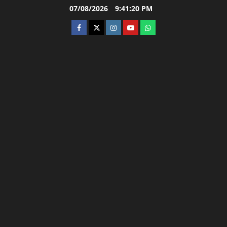
Skip
07/08/2026
9:41:21 PM
to
facebook
twitter
instagram.com
youtube
whatsapp
content