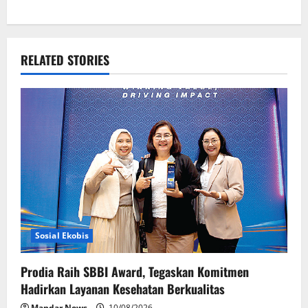
n
a
v
RELATED STORIES
i
g
a
t
i
o
Sosial Ekobis
n
Prodia Raih SBBI Award, Tegaskan Komitmen
Hadirkan Layanan Kesehatan Berkualitas
Mandar News
10/08/2026