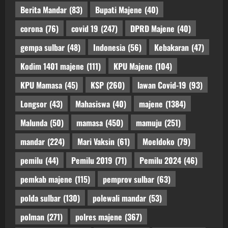
Berita Mandar
(83)
Bupati Majene
(40)
corona
(76)
covid 19
(247)
DPRD Majene
(40)
gempa sulbar
(48)
Indonesia
(56)
Kebakaran
(47)
Kodim 1401 majene
(111)
KPU Majene
(104)
KPU Mamasa
(45)
KSP
(260)
lawan Covid-19
(93)
Longsor
(43)
Mahasiswa
(40)
majene
(1384)
Malunda
(50)
mamasa
(450)
mamuju
(251)
mandar
(224)
Mari Vaksin
(61)
Moeldoko
(79)
pemilu
(44)
Pemilu 2019
(71)
Pemilu 2024
(46)
pemkab majene
(115)
pemprov sulbar
(63)
polda sulbar
(130)
polewali mandar
(53)
polman
(271)
polres majene
(367)