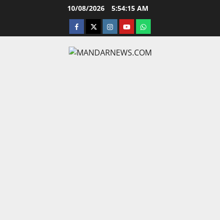
Skip
10/08/2026
5:54:16 AM
to
facebook
twitter
instagram.com
youtube
whatsapp
content