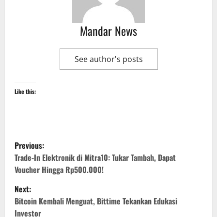
Mandar News
See author's posts
Like this:
P
Previous:
o
Trade-In Elektronik di Mitra10: Tukar Tambah, Dapat
Voucher Hingga Rp500.000!
s
Next:
t
Bitcoin Kembali Menguat, Bittime Tekankan Edukasi
Investor