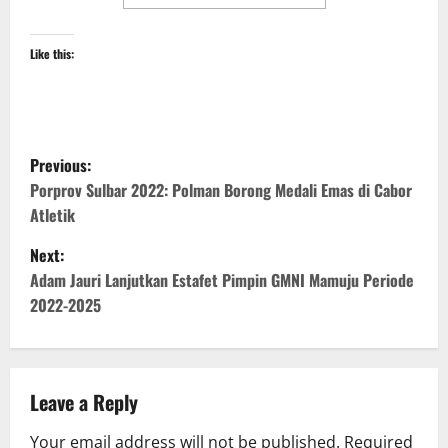
Like this:
P
Previous:
o
Porprov Sulbar 2022: Polman Borong Medali Emas di Cabor
Atletik
s
Next:
t
Adam Jauri Lanjutkan Estafet Pimpin GMNI Mamuju Periode
2022-2025
n
a
v
Leave a Reply
Your email address will not be published.
Required