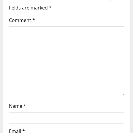
i
fields are marked
*
g
Comment
*
a
t
i
o
n
Name
*
Email
*