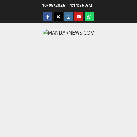
Skip
10/08/2026
4:14:57 AM
to
facebook
twitter
instagram.com
youtube
whatsapp
content