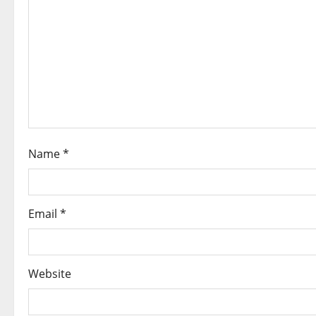
g
a
t
i
o
Name
*
n
Email
*
Website