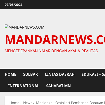
Skip
07/08/2026
to
content
MANDARNEWS.
MENGEDEPANKAN NALAR DENGAN AKAL & REALITAS
HOME
SULBAR
LINTAS DAERAH
EDUKASI + S
INTERNATIONAL
SAHABAT MN
Home
News
Moeldoko : Sosialiasi Pemberian Bantuan 