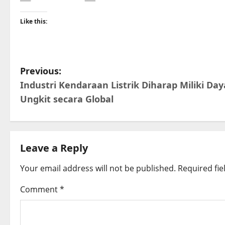
Like this:
P
Previous:
Industri Kendaraan Listrik Diharap Miliki Day
o
Ungkit secara Global
s
t
Leave a Reply
n
Your email address will not be published.
Required fi
a
Comment
*
v
i