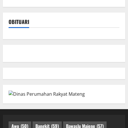
OBITUARI
Awo
(50)
Bangkit
(59)
Bawaslu Majene
(57)