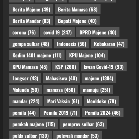
Berita Majene
(49)
Berita Mamasa
(68)
Berita Mandar
(83)
Bupati Majene
(40)
corona
(76)
covid 19
(247)
DPRD Majene
(40)
gempa sulbar
(48)
Indonesia
(56)
Kebakaran
(47)
Kodim 1401 majene
(111)
KPU Majene
(104)
KPU Mamasa
(45)
KSP
(260)
lawan Covid-19
(93)
Longsor
(43)
Mahasiswa
(40)
majene
(1384)
Malunda
(50)
mamasa
(450)
mamuju
(251)
mandar
(224)
Mari Vaksin
(61)
Moeldoko
(79)
pemilu
(44)
Pemilu 2019
(71)
Pemilu 2024
(46)
pemkab majene
(115)
pemprov sulbar
(63)
polda sulbar
(130)
polewali mandar
(53)