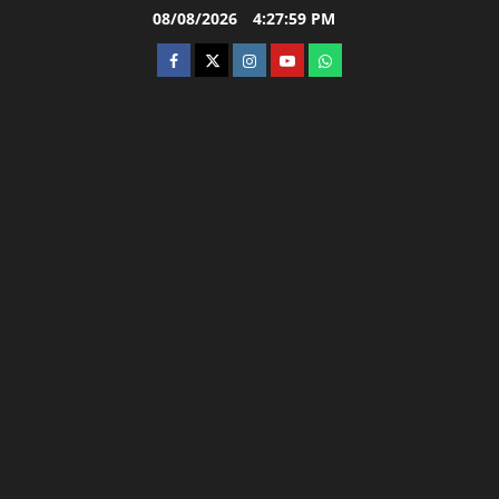
Skip
08/08/2026
4:28:00 PM
to
facebook
twitter
instagram.com
youtube
whatsapp
content