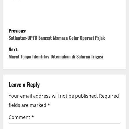
P
Previous:
o
Satlantas-UPTB Samsat Mamasa Gelar Operasi Pajak
Next:
s
Mayat Tanpa Identitas Ditemukan di Saluran Irigasi
t
n
Leave a Reply
a
Your email address will not be published.
Required
v
fields are marked
*
i
Comment
*
g