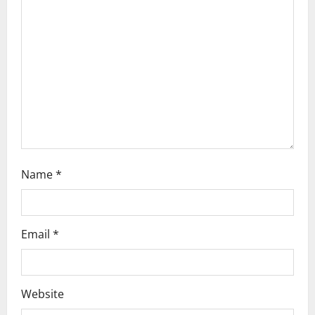
a
t
i
o
n
Name
*
Email
*
Website