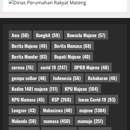
Awo
(50)
Bangkit
(59)
Bawaslu Majene
(57)
Berita Majene
(49)
Berita Mamasa
(68)
Berita Mandar
(83)
Bupati Majene
(40)
corona
(76)
covid 19
(247)
DPRD Majene
(40)
gempa sulbar
(48)
Indonesia
(56)
Kebakaran
(46)
Kodim 1401 majene
(111)
KPU Majene
(104)
KPU Mamasa
(45)
KSP
(260)
lawan Covid-19
(93)
Longsor
(43)
Mahasiswa
(40)
majene
(1384)
Malunda
(50)
mamasa
(450)
mamuju
(251)