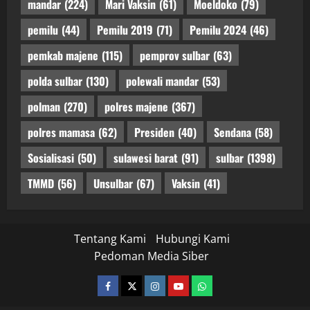
mandar
(224)
Mari Vaksin
(61)
Moeldoko
(79)
pemilu
(44)
Pemilu 2019
(71)
Pemilu 2024
(46)
pemkab majene
(115)
pemprov sulbar
(63)
polda sulbar
(130)
polewali mandar
(53)
polman
(270)
polres majene
(367)
polres mamasa
(62)
Presiden
(40)
Sendana
(58)
Sosialisasi
(50)
sulawesi barat
(91)
sulbar
(1398)
TMMD
(56)
Unsulbar
(67)
Vaksin
(41)
Tentang Kami
Hubungi Kami
Pedoman Media Siber
facebook
twitter
instagram.com
youtube
whatsapp