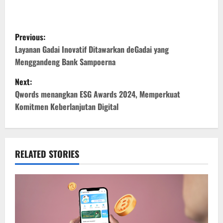
P
Previous:
o
Layanan Gadai Inovatif Ditawarkan deGadai yang
Menggandeng Bank Sampoerna
s
Next:
t
Qwords menangkan ESG Awards 2024, Memperkuat
Komitmen Keberlanjutan Digital
n
a
v
RELATED STORIES
i
g
a