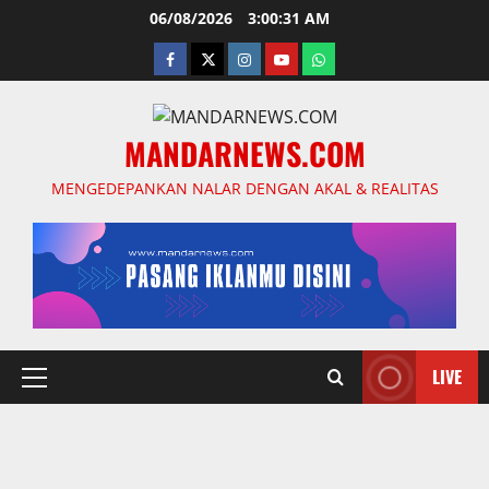
Skip
06/08/2026
3:00:33 AM
to
facebook
twitter
instagram.com
youtube
whatsapp
content
MANDARNEWS.COM
MENGEDEPANKAN NALAR DENGAN AKAL & REALITAS
LIVE
Primary
Menu