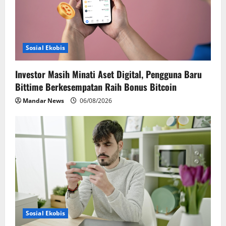
t
i
Sosial Ekobis
o
Investor Masih Minati Aset Digital, Pengguna Baru
n
Bittime Berkesempatan Raih Bonus Bitcoin
Mandar News
06/08/2026
Sosial Ekobis