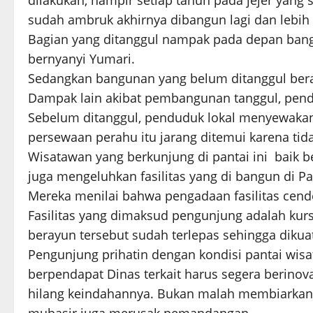
dilakukan, hampir setiap tahun pada jejer yang
sudah ambruk akhirnya dibangun lagi dan lebih
Bagian yang ditanggul nampak pada depan ban
bernyanyi Yumari.
Sedangkan bangunan yang belum ditanggul berad
Dampak lain akibat pembangunan tanggul, pend
Sebelum ditanggul, penduduk lokal menyewaka
persewaan perahu itu jarang ditemui karena ti
Wisatawan yang berkunjung di pantai ini baik b
juga mengeluhkan fasilitas yang di bangun di Pan
Mereka menilai bahwa pengadaan fasilitas cende
Fasilitas yang dimaksud pengunjung adalah kursi
berayun tersebut sudah terlepas sehingga dikua
Pengunjung prihatin dengan kondisi pantai wisat
berpendapat Dinas terkait harus segera berinova
hilang keindahannya. Bukan malah membiarkan 