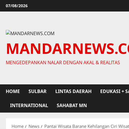
Skip
07/08/2026
to
content
MANDARNEWS.
MENGEDEPANKAN NALAR DENGAN AKAL & REALITAS
HOME
SULBAR
LINTAS DAERAH
EDUKASI + S
INTERNATIONAL
SAHABAT MN
Home
News
Pantai Wisata Barane Kehilangan Ciri Wisat