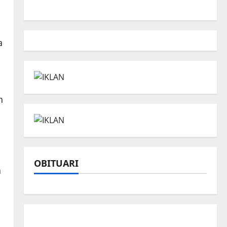
a
h
OBITUARI
a