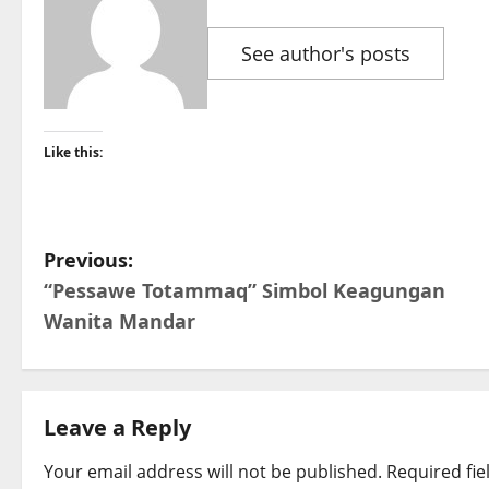
See author's posts
Like this:
P
Previous:
“Pessawe Totammaq” Simbol Keagungan
o
Wanita Mandar
s
t
Leave a Reply
n
Your email address will not be published.
Required fi