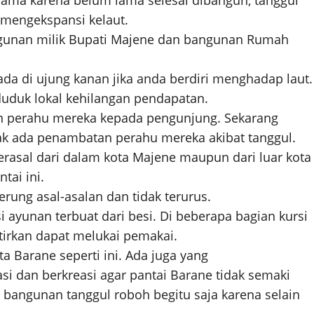
 sama karena belum lama selesai dibangun, tanggul
 mengekspansi kelaut.
gunan milik Bupati Majene dan bangunan Rumah
a di ujung kanan jika anda berdiri menghadap laut.
uduk lokal kehilangan pendapatan.
n perahu mereka kepada pengunjung. Sekarang
dak ada penambatan perahu mereka akibat tanggul.
erasal dari dalam kota Majene maupun dari luar kota
tai ini.
rung asal-asalan dan tidak terurus.
 ayunan terbuat dari besi. Di beberapa bagian kursi
tirkan dapat melukai pemakai.
a Barane seperti ini. Ada juga yang
si dan berkreasi agar pantai Barane tidak semaki
bangunan tanggul roboh begitu saja karena selain