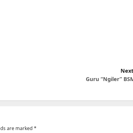
Next
Guru “Ngiler” BS
elds are marked
*