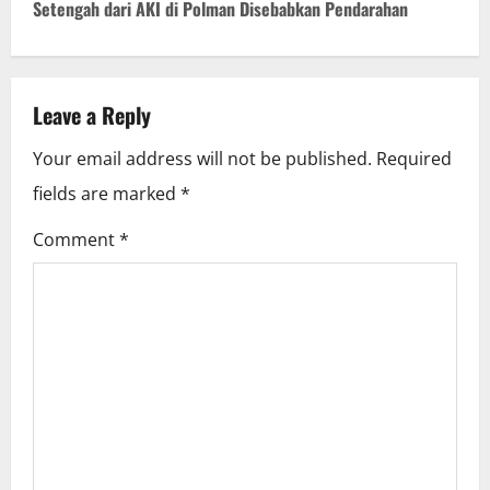
Setengah dari AKI di Polman Disebabkan Pendarahan
t
n
Leave a Reply
a
Your email address will not be published.
Required
v
fields are marked
*
i
Comment
*
g
a
t
i
o