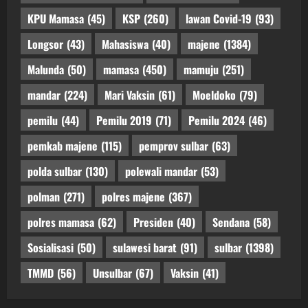
KPU Mamasa
(45)
KSP
(260)
lawan Covid-19
(93)
Longsor
(43)
Mahasiswa
(40)
majene
(1384)
Malunda
(50)
mamasa
(450)
mamuju
(251)
mandar
(224)
Mari Vaksin
(61)
Moeldoko
(79)
pemilu
(44)
Pemilu 2019
(71)
Pemilu 2024
(46)
pemkab majene
(115)
pemprov sulbar
(63)
polda sulbar
(130)
polewali mandar
(53)
polman
(271)
polres majene
(367)
polres mamasa
(62)
Presiden
(40)
Sendana
(58)
Sosialisasi
(50)
sulawesi barat
(91)
sulbar
(1398)
TMMD
(56)
Unsulbar
(67)
Vaksin
(41)