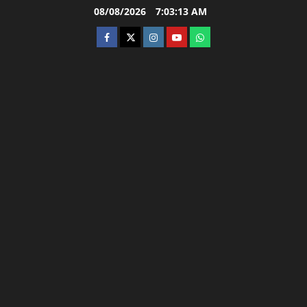
Skip
08/08/2026
7:03:14 AM
to
facebook
twitter
instagram.com
youtube
whatsapp
content