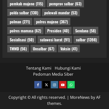
pemkab majene
(115)
pemprov sulbar
(63)
polda sulbar
(130)
polewali mandar
(53)
polman
(271)
polres majene
(367)
polres mamasa
(62)
Presiden
(40)
Sendana
(58)
Sosialisasi
(50)
sulawesi barat
(91)
sulbar
(1398)
TMMD
(56)
Unsulbar
(67)
Vaksin
(41)
Tentang Kami
Hubungi Kami
Pedoman Media Siber
facebook
twitter
instagram.com
youtube
whatsapp
Copyright © All rights reserved.
|
MoreNews
by AF
themes.