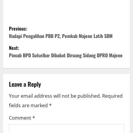
P
Previous:
o
Hadapi Pengalihan PBB P2, Pemkab Majene Latih SDM
Next:
s
Pincab BPD Sulselbar Dibabat Diruang Sidang DPRD Majene
t
n
Leave a Reply
a
Your email address will not be published.
Required
v
fields are marked
*
i
Comment
*
g