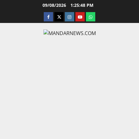
Skip
09/08/2026
1:25:49 PM
to
facebook
twitter
instagram.com
youtube
whatsapp
content