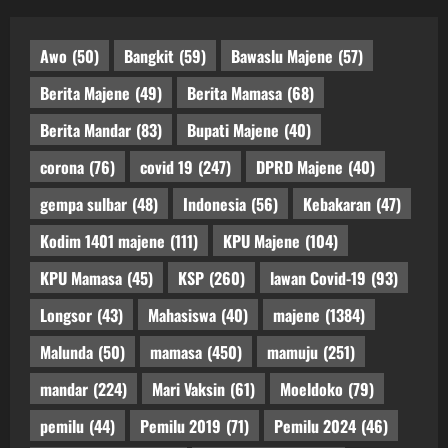
Awo
(50)
Bangkit
(59)
Bawaslu Majene
(57)
Berita Majene
(49)
Berita Mamasa
(68)
Berita Mandar
(83)
Bupati Majene
(40)
corona
(76)
covid 19
(247)
DPRD Majene
(40)
gempa sulbar
(48)
Indonesia
(56)
Kebakaran
(47)
Kodim 1401 majene
(111)
KPU Majene
(104)
KPU Mamasa
(45)
KSP
(260)
lawan Covid-19
(93)
Longsor
(43)
Mahasiswa
(40)
majene
(1384)
Malunda
(50)
mamasa
(450)
mamuju
(251)
mandar
(224)
Mari Vaksin
(61)
Moeldoko
(79)
pemilu
(44)
Pemilu 2019
(71)
Pemilu 2024
(46)