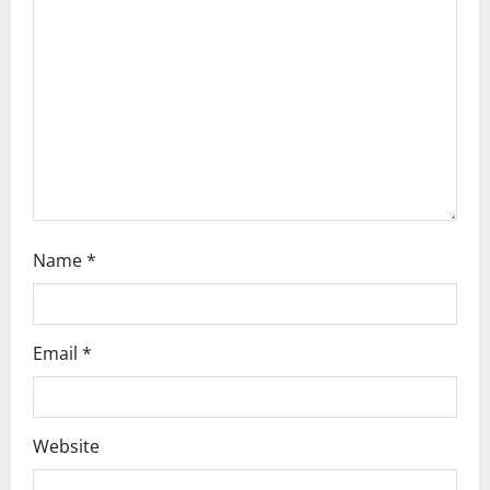
a
t
i
o
n
Name
*
Email
*
Website