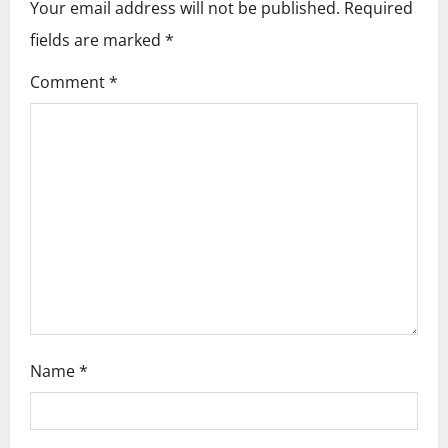
Your email address will not be published.
Required
v
fields are marked
*
i
Comment
*
g
a
t
i
o
n
Name
*