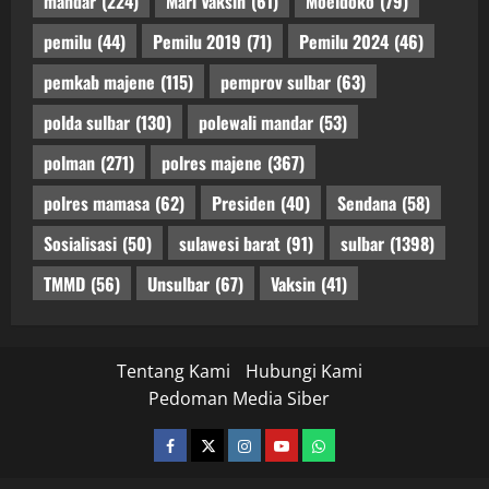
mandar
(224)
Mari Vaksin
(61)
Moeldoko
(79)
pemilu
(44)
Pemilu 2019
(71)
Pemilu 2024
(46)
pemkab majene
(115)
pemprov sulbar
(63)
polda sulbar
(130)
polewali mandar
(53)
polman
(271)
polres majene
(367)
polres mamasa
(62)
Presiden
(40)
Sendana
(58)
Sosialisasi
(50)
sulawesi barat
(91)
sulbar
(1398)
TMMD
(56)
Unsulbar
(67)
Vaksin
(41)
Tentang Kami
Hubungi Kami
Pedoman Media Siber
facebook
twitter
instagram.com
youtube
whatsapp