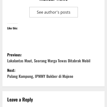
See author's posts
Like this:
P
Previous:
o
Lakalantas Maut, Seorang Warga Tewas Ditabrak Mobil
Next:
s
Pulang Kampung, IPMMY Bukber di Majene
t
n
Leave a Reply
a