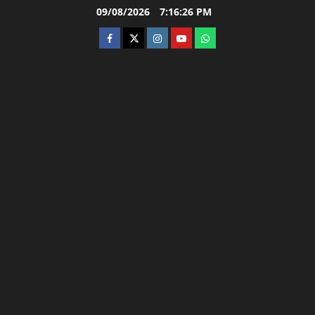
Skip
09/08/2026
7:16:27 PM
to
facebook
twitter
instagram.com
youtube
whatsapp
content