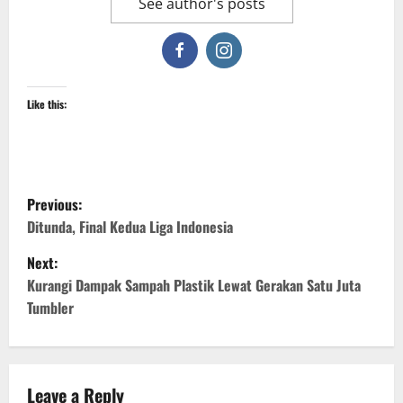
See author's posts
Like this:
P
Previous:
o
Ditunda, Final Kedua Liga Indonesia
Next:
s
Kurangi Dampak Sampah Plastik Lewat Gerakan Satu Juta
t
Tumbler
n
a
Leave a Reply