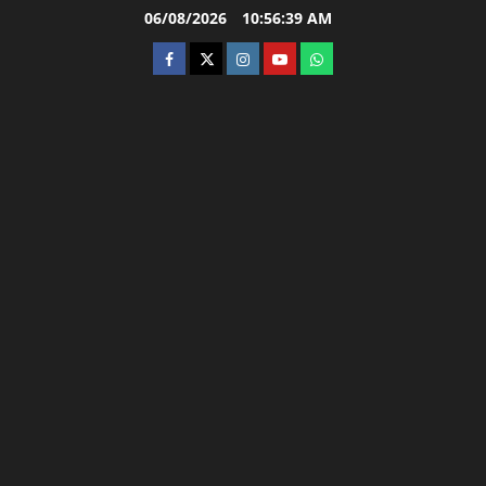
Skip
06/08/2026
10:56:40 AM
to
facebook
twitter
instagram.com
youtube
whatsapp
content