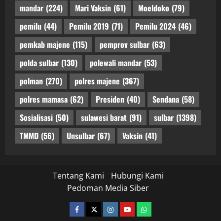
mandar
(224)
Mari Vaksin
(61)
Moeldoko
(79)
pemilu
(44)
Pemilu 2019
(71)
Pemilu 2024
(46)
pemkab majene
(115)
pemprov sulbar
(63)
polda sulbar
(130)
polewali mandar
(53)
polman
(270)
polres majene
(367)
polres mamasa
(62)
Presiden
(40)
Sendana
(58)
Sosialisasi
(50)
sulawesi barat
(91)
sulbar
(1398)
TMMD
(56)
Unsulbar
(67)
Vaksin
(41)
Tentang Kami
Hubungi Kami
Pedoman Media Siber
facebook
twitter
instagram.com
youtube
whatsapp