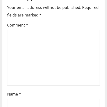
v
Your email address will not be published.
Required
i
fields are marked
*
g
Comment
*
a
t
i
o
n
Name
*