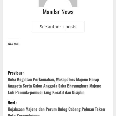
Mandar News
See author's posts
Like this:
P
Previous:
o
Buka Kegiatan Perkemahan, Wakapolres Majene Harap
Anggota Serta Calon Anggota Saka Bhayangkara Majene
s
Jadi Pemuda-pemudi Yang Kreatif dan Disiplin
t
Next:
Kejaksaan Majene dan Perum Bulog Cabang Polman Teken
n
Nota Kesepahaman