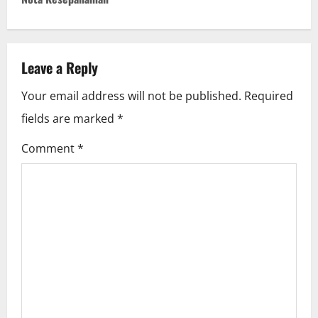
a
v
Leave a Reply
i
Your email address will not be published.
Required
g
fields are marked
*
a
Comment
*
t
i
o
n