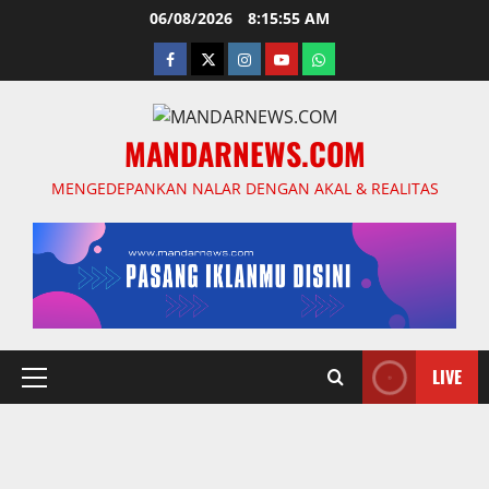
Skip
06/08/2026
8:15:56 AM
to
facebook
twitter
instagram.com
youtube
whatsapp
content
MANDARNEWS.COM
MENGEDEPANKAN NALAR DENGAN AKAL & REALITAS
LIVE
Primary
Menu