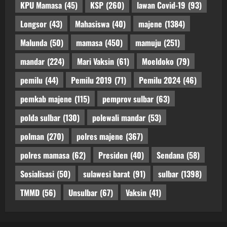
KPU Mamasa
(45)
KSP
(260)
lawan Covid-19
(93)
Longsor
(43)
Mahasiswa
(40)
majene
(1384)
Malunda
(50)
mamasa
(450)
mamuju
(251)
mandar
(224)
Mari Vaksin
(61)
Moeldoko
(79)
pemilu
(44)
Pemilu 2019
(71)
Pemilu 2024
(46)
pemkab majene
(115)
pemprov sulbar
(63)
polda sulbar
(130)
polewali mandar
(53)
polman
(270)
polres majene
(367)
polres mamasa
(62)
Presiden
(40)
Sendana
(58)
Sosialisasi
(50)
sulawesi barat
(91)
sulbar
(1398)
TMMD
(56)
Unsulbar
(67)
Vaksin
(41)