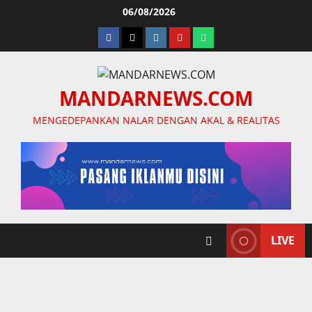
Skip
06/08/2026
to
facebook
twitter
instagram.com
youtube
whatsapp
content
MANDARNEWS.COM
MENGEDEPANKAN NALAR DENGAN AKAL & REALITAS
LIVE