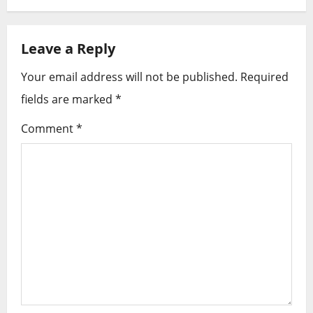
a
Leave a Reply
v
i
Your email address will not be published.
Required
fields are marked
*
g
Comment
*
a
t
i
o
n