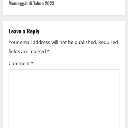
Meninggal di Tahun 2023
n
a
v
Leave a Reply
i
Your email address will not be published.
Required
fields are marked
*
g
Comment
*
a
t
i
o
n