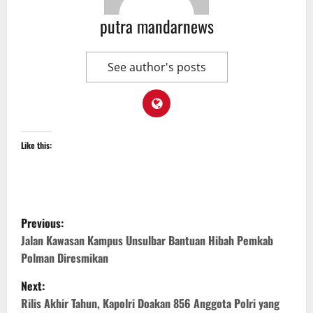
putra mandarnews
See author's posts
Like this:
P
Previous:
o
Jalan Kawasan Kampus Unsulbar Bantuan Hibah Pemkab
Polman Diresmikan
s
Next:
t
Rilis Akhir Tahun, Kapolri Doakan 856 Anggota Polri yang