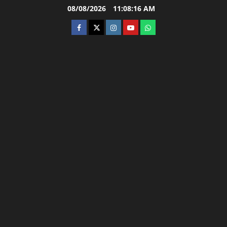
Skip
08/08/2026
11:08:17 AM
to
facebook
twitter
instagram.com
youtube
whatsapp
content