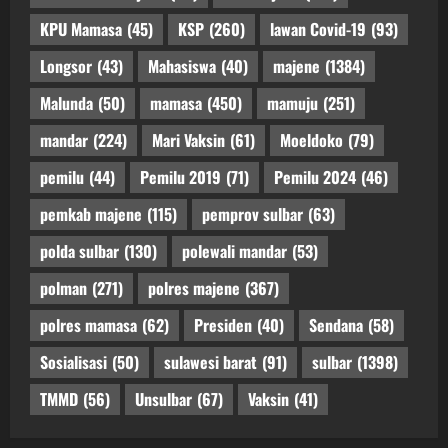
KPU Mamasa
(45)
KSP
(260)
lawan Covid-19
(93)
Longsor
(43)
Mahasiswa
(40)
majene
(1384)
Malunda
(50)
mamasa
(450)
mamuju
(251)
mandar
(224)
Mari Vaksin
(61)
Moeldoko
(79)
pemilu
(44)
Pemilu 2019
(71)
Pemilu 2024
(46)
pemkab majene
(115)
pemprov sulbar
(63)
polda sulbar
(130)
polewali mandar
(53)
polman
(271)
polres majene
(367)
polres mamasa
(62)
Presiden
(40)
Sendana
(58)
Sosialisasi
(50)
sulawesi barat
(91)
sulbar
(1398)
TMMD
(56)
Unsulbar
(67)
Vaksin
(41)