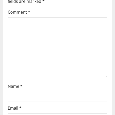
fields are marked
*
i
Comment
*
g
a
t
i
o
n
Name
*
Email
*