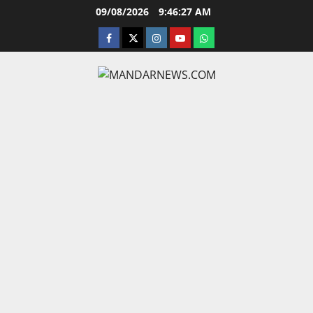
Skip
09/08/2026
9:46:28 AM
to
facebook
twitter
instagram.com
youtube
whatsapp
content