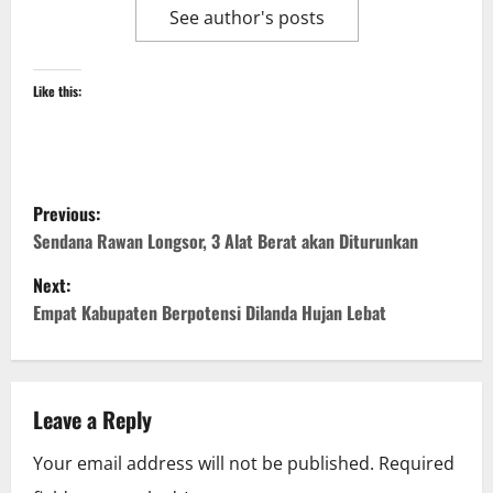
See author's posts
Like this:
P
Previous:
o
Sendana Rawan Longsor, 3 Alat Berat akan Diturunkan
Next:
s
Empat Kabupaten Berpotensi Dilanda Hujan Lebat
t
n
Leave a Reply
a
Your email address will not be published.
Required
v