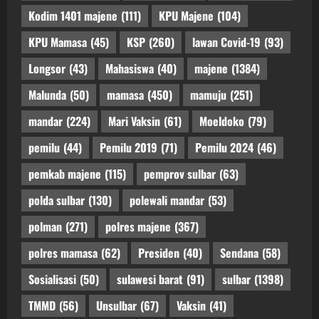
Kodim 1401 majene
(111)
KPU Majene
(104)
KPU Mamasa
(45)
KSP
(260)
lawan Covid-19
(93)
Longsor
(43)
Mahasiswa
(40)
majene
(1384)
Malunda
(50)
mamasa
(450)
mamuju
(251)
mandar
(224)
Mari Vaksin
(61)
Moeldoko
(79)
pemilu
(44)
Pemilu 2019
(71)
Pemilu 2024
(46)
pemkab majene
(115)
pemprov sulbar
(63)
polda sulbar
(130)
polewali mandar
(53)
polman
(271)
polres majene
(367)
polres mamasa
(62)
Presiden
(40)
Sendana
(58)
Sosialisasi
(50)
sulawesi barat
(91)
sulbar
(1398)
TMMD
(56)
Unsulbar
(67)
Vaksin
(41)