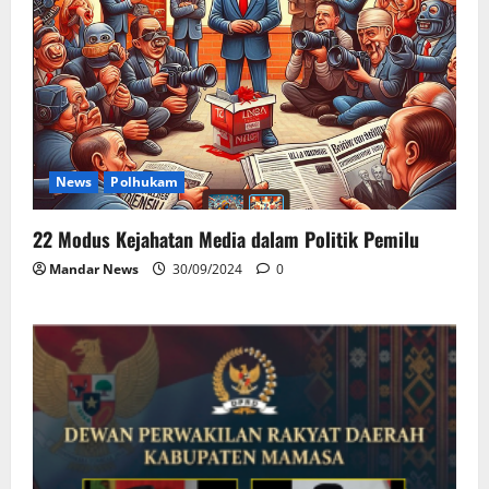
News
Polhukam
22 Modus Kejahatan Media dalam Politik Pemilu
Mandar News
30/09/2024
0