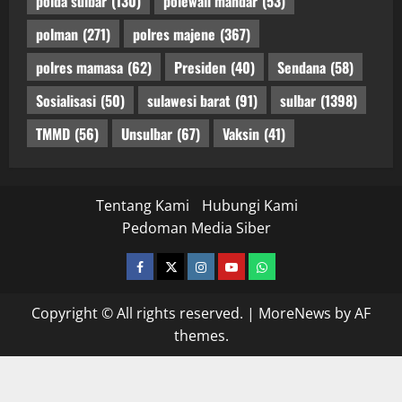
polda sulbar
(130)
polewali mandar
(53)
polman
(271)
polres majene
(367)
polres mamasa
(62)
Presiden
(40)
Sendana
(58)
Sosialisasi
(50)
sulawesi barat
(91)
sulbar
(1398)
TMMD
(56)
Unsulbar
(67)
Vaksin
(41)
Tentang Kami
Hubungi Kami
Pedoman Media Siber
facebook
twitter
instagram.com
youtube
whatsapp
Copyright © All rights reserved.
|
MoreNews
by AF
themes.