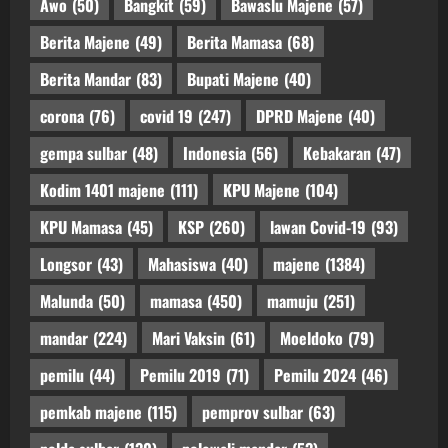
Awo
(50)
Bangkit
(59)
Bawaslu Majene
(57)
Berita Majene
(49)
Berita Mamasa
(68)
Berita Mandar
(83)
Bupati Majene
(40)
corona
(76)
covid 19
(247)
DPRD Majene
(40)
gempa sulbar
(48)
Indonesia
(56)
Kebakaran
(47)
Kodim 1401 majene
(111)
KPU Majene
(104)
KPU Mamasa
(45)
KSP
(260)
lawan Covid-19
(93)
Longsor
(43)
Mahasiswa
(40)
majene
(1384)
Malunda
(50)
mamasa
(450)
mamuju
(251)
mandar
(224)
Mari Vaksin
(61)
Moeldoko
(79)
pemilu
(44)
Pemilu 2019
(71)
Pemilu 2024
(46)
pemkab majene
(115)
pemprov sulbar
(63)