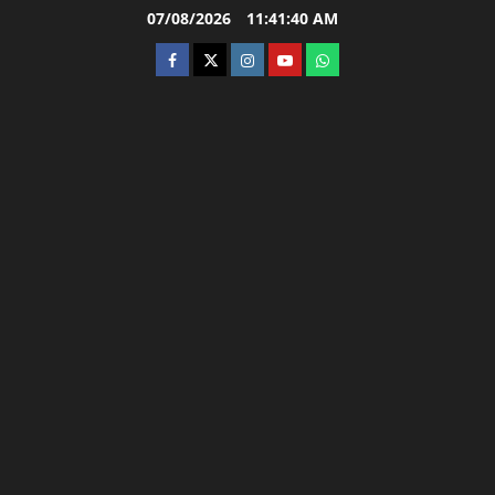
Skip
07/08/2026
11:41:42 AM
to
facebook
twitter
instagram.com
youtube
whatsapp
content