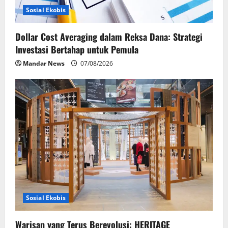
o
Sosial Ekobis
n
Dollar Cost Averaging dalam Reksa Dana: Strategi
Investasi Bertahap untuk Pemula
Mandar News
07/08/2026
Sosial Ekobis
Warisan yang Terus Berevolusi: HERITAGE