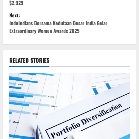
$2.929
s
Next:
t
IndoIndians Bersama Kedutaan Besar India Gelar
Extraordinary Women Awards 2025
n
a
v
RELATED STORIES
i
g
a
t
i