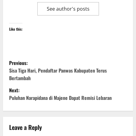
See author's posts
Like this:
P
Previous:
o
Sisa Tiga Hari, Pendaftar Panwas Kabupaten Terus
Bertambah
s
Next:
t
Puluhan Narapidana di Majene Dapat Remisi Lebaran
n
a
Leave a Reply