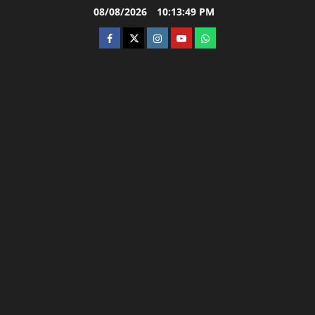
Skip
08/08/2026
10:13:50 PM
to
facebook
twitter
instagram.com
youtube
whatsapp
content