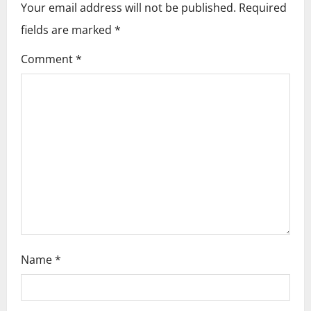
v
Your email address will not be published.
Required
i
fields are marked
*
g
Comment
*
a
t
i
o
n
Name
*