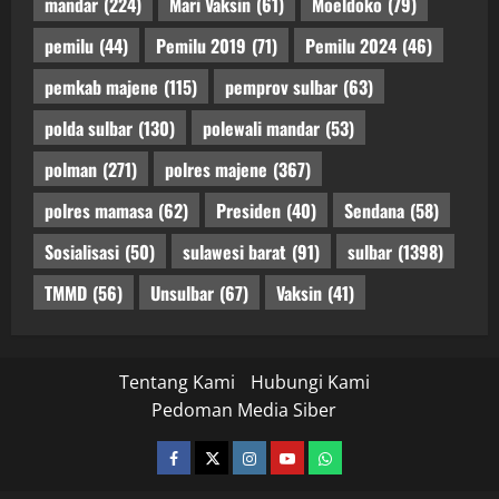
mandar
(224)
Mari Vaksin
(61)
Moeldoko
(79)
pemilu
(44)
Pemilu 2019
(71)
Pemilu 2024
(46)
pemkab majene
(115)
pemprov sulbar
(63)
polda sulbar
(130)
polewali mandar
(53)
polman
(271)
polres majene
(367)
polres mamasa
(62)
Presiden
(40)
Sendana
(58)
Sosialisasi
(50)
sulawesi barat
(91)
sulbar
(1398)
TMMD
(56)
Unsulbar
(67)
Vaksin
(41)
Tentang Kami
Hubungi Kami
Pedoman Media Siber
facebook
twitter
instagram.com
youtube
whatsapp