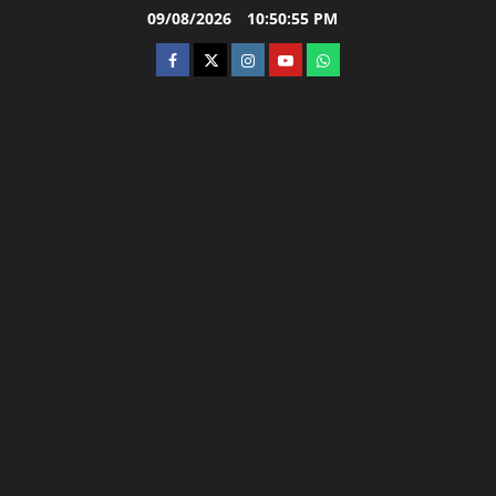
Skip
09/08/2026
10:50:56 PM
to
facebook
twitter
instagram.com
youtube
whatsapp
content