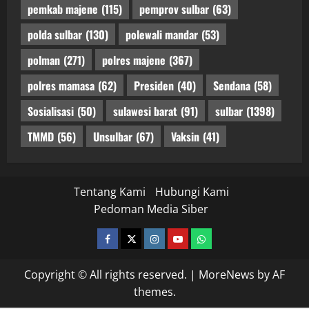
pemkab majene
(115)
pemprov sulbar
(63)
polda sulbar
(130)
polewali mandar
(53)
polman
(271)
polres majene
(367)
polres mamasa
(62)
Presiden
(40)
Sendana
(58)
Sosialisasi
(50)
sulawesi barat
(91)
sulbar
(1398)
TMMD
(56)
Unsulbar
(67)
Vaksin
(41)
Tentang Kami
Hubungi Kami
Pedoman Media Siber
facebook
twitter
instagram.com
youtube
whatsapp
Copyright © All rights reserved.
|
MoreNews
by AF
themes.