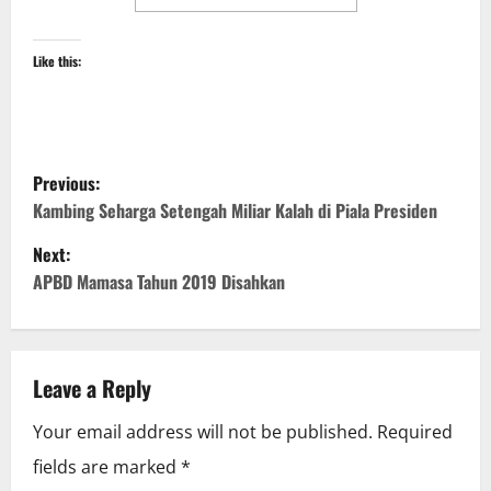
Like this:
P
Previous:
o
Kambing Seharga Setengah Miliar Kalah di Piala Presiden
Next:
s
APBD Mamasa Tahun 2019 Disahkan
t
n
Leave a Reply
a
Your email address will not be published.
Required
v
fields are marked
*