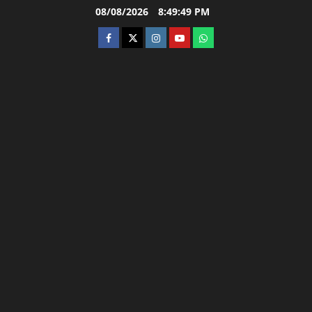
Skip
08/08/2026
8:49:50 PM
to
facebook
twitter
instagram.com
youtube
whatsapp
content