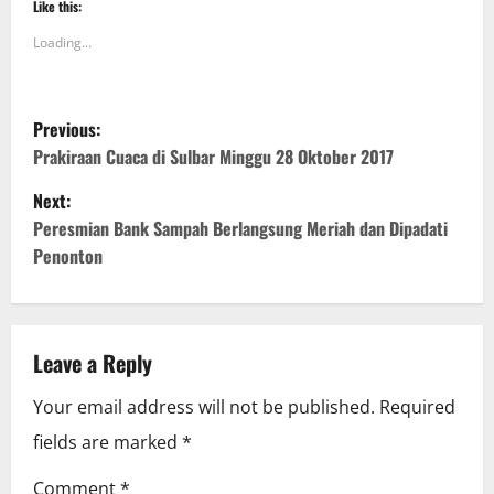
Like this:
Loading...
P
Previous:
o
Prakiraan Cuaca di Sulbar Minggu 28 Oktober 2017
Next:
s
Peresmian Bank Sampah Berlangsung Meriah dan Dipadati
t
Penonton
n
a
Leave a Reply
v
Your email address will not be published.
Required
i
fields are marked
*
g
Comment
*