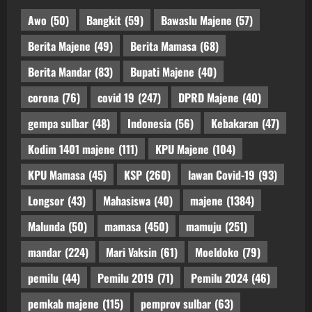
Awo
(50)
Bangkit
(59)
Bawaslu Majene
(57)
Berita Majene
(49)
Berita Mamasa
(68)
Berita Mandar
(83)
Bupati Majene
(40)
corona
(76)
covid 19
(247)
DPRD Majene
(40)
gempa sulbar
(48)
Indonesia
(56)
Kebakaran
(47)
Kodim 1401 majene
(111)
KPU Majene
(104)
KPU Mamasa
(45)
KSP
(260)
lawan Covid-19
(93)
Longsor
(43)
Mahasiswa
(40)
majene
(1384)
Malunda
(50)
mamasa
(450)
mamuju
(251)
mandar
(224)
Mari Vaksin
(61)
Moeldoko
(79)
pemilu
(44)
Pemilu 2019
(71)
Pemilu 2024
(46)
pemkab majene
(115)
pemprov sulbar
(63)