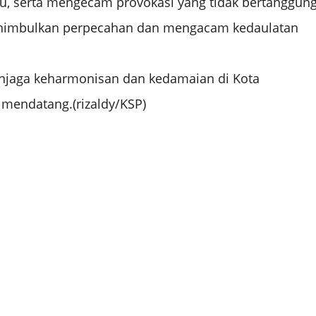
, serta mengecam provokasi yang tidak bertanggun
enimbulkan perpecahan dan mengacam kedaulatan
enjaga keharmonisan dan kedamaian di Kota
mendatang.(rizaldy/KSP)