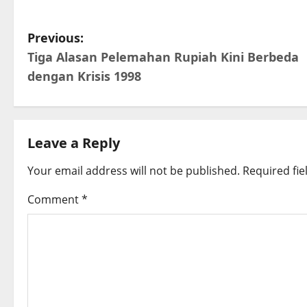
P
Previous:
Tiga Alasan Pelemahan Rupiah Kini Berbeda
o
dengan Krisis 1998
s
t
Leave a Reply
n
Your email address will not be published.
Required fi
a
Comment
*
v
i
g
a