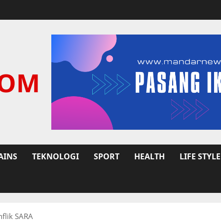
COM
AINS
TEKNOLOGI
SPORT
HEALTH
LIFE STYLE
flik SARA