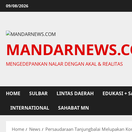
Skip
09/08/2026
to
content
MANDARNEWS.
MENGEDEPANKAN NALAR DENGAN AKAL & REALITAS
HOME
SULBAR
LINTAS DAERAH
EDUKASI + S
INTERNATIONAL
SAHABAT MN
Home
News
Persaudaraan Tanjungbalai Melupakan Kon