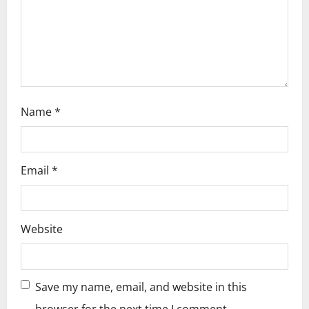
i
o
n
Name
*
Email
*
Website
Save my name, email, and website in this
browser for the next time I comment.