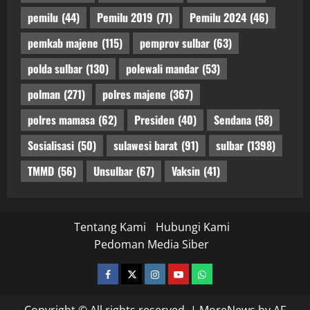
pemilu
(44)
Pemilu 2019
(71)
Pemilu 2024
(46)
pemkab majene
(115)
pemprov sulbar
(63)
polda sulbar
(130)
polewali mandar
(53)
polman
(271)
polres majene
(367)
polres mamasa
(62)
Presiden
(40)
Sendana
(58)
Sosialisasi
(50)
sulawesi barat
(91)
sulbar
(1398)
TMMD
(56)
Unsulbar
(67)
Vaksin
(41)
Tentang Kami
Hubungi Kami
Pedoman Media Siber
facebook
twitter
instagram.com
youtube
whatsapp
Copyright © All rights reserved.
|
MoreNews
by AF