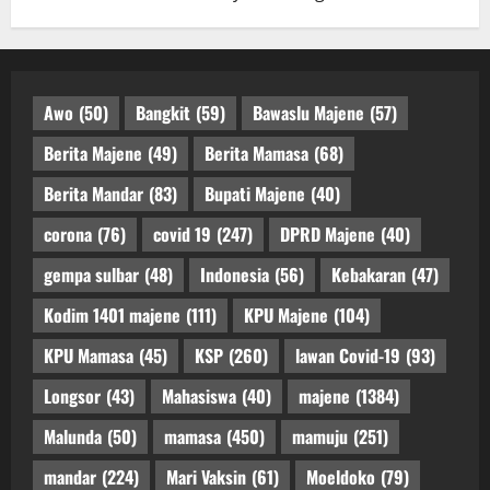
Awo
(50)
Bangkit
(59)
Bawaslu Majene
(57)
Berita Majene
(49)
Berita Mamasa
(68)
Berita Mandar
(83)
Bupati Majene
(40)
corona
(76)
covid 19
(247)
DPRD Majene
(40)
gempa sulbar
(48)
Indonesia
(56)
Kebakaran
(47)
Kodim 1401 majene
(111)
KPU Majene
(104)
KPU Mamasa
(45)
KSP
(260)
lawan Covid-19
(93)
Longsor
(43)
Mahasiswa
(40)
majene
(1384)
Malunda
(50)
mamasa
(450)
mamuju
(251)
mandar
(224)
Mari Vaksin
(61)
Moeldoko
(79)