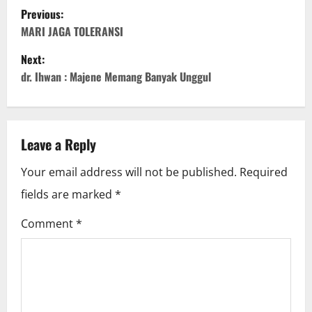
P
Previous:
o
MARI JAGA TOLERANSI
Next:
s
dr. Ihwan : Majene Memang Banyak Unggul
t
n
Leave a Reply
a
Your email address will not be published.
Required
v
fields are marked
*
i
Comment
*
g
a
t