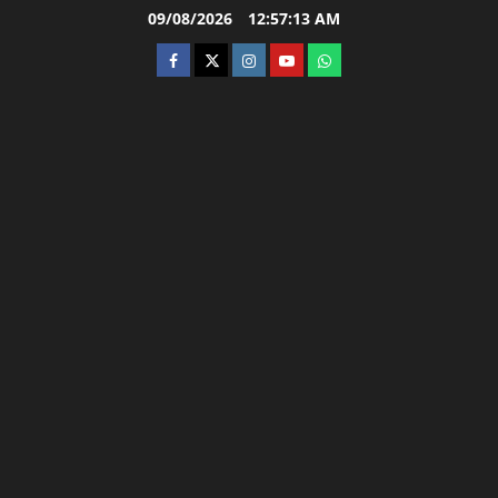
Skip
09/08/2026
12:57:14 AM
to
facebook
twitter
instagram.com
youtube
whatsapp
content