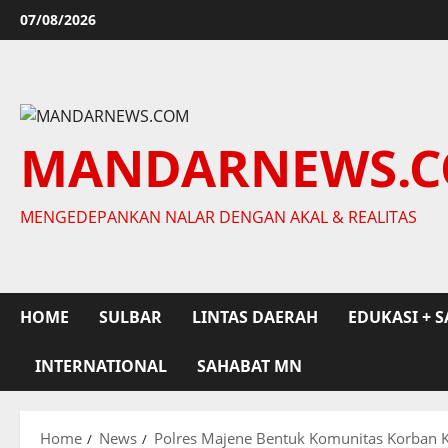
Skip
07/08/2026
to
content
MANDARNEWS.
MENGEDEPANKAN NALAR DENGAN AKAL & REALITAS
HOME
SULBAR
LINTAS DAERAH
EDUKASI + S
INTERNATIONAL
SAHABAT MN
Home
News
Polres Majene Bentuk Komunitas Korban 