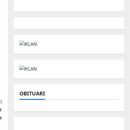
OBITUARI
:
r
e