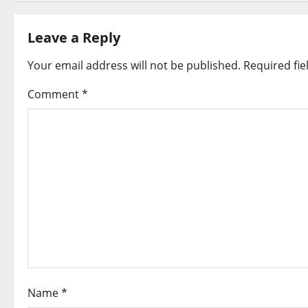
t
Leave a Reply
n
Your email address will not be published.
Required fi
a
Comment
*
v
i
g
a
t
i
o
Name
*