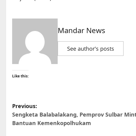
Mandar News
See author's posts
Like this:
P
Previous:
Sengketa Balabalakang, Pemprov Sulbar Min
o
Bantuan Kemenkopolhukam
s