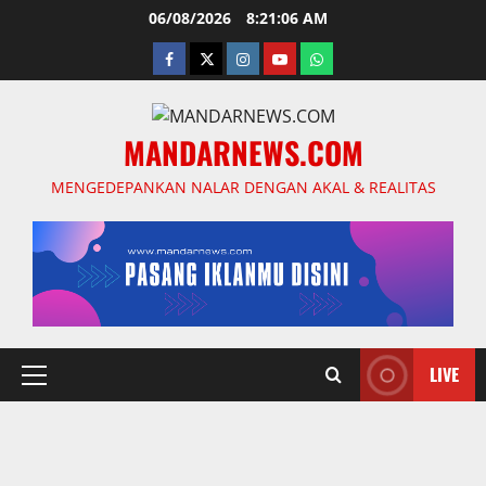
Skip
06/08/2026
8:21:07 AM
to
facebook
twitter
instagram.com
youtube
whatsapp
content
MANDARNEWS.COM
MENGEDEPANKAN NALAR DENGAN AKAL & REALITAS
LIVE
Primary
Menu