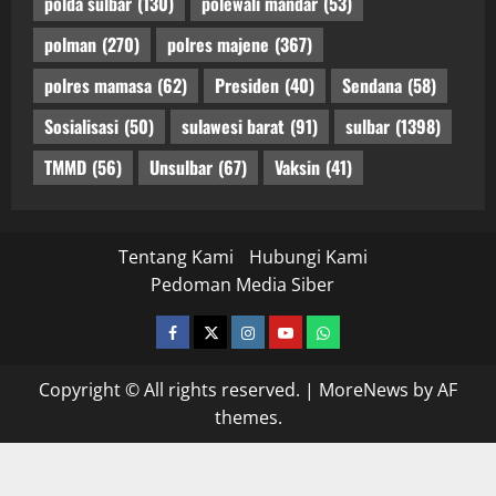
polda sulbar
(130)
polewali mandar
(53)
polman
(270)
polres majene
(367)
polres mamasa
(62)
Presiden
(40)
Sendana
(58)
Sosialisasi
(50)
sulawesi barat
(91)
sulbar
(1398)
TMMD
(56)
Unsulbar
(67)
Vaksin
(41)
Tentang Kami
Hubungi Kami
Pedoman Media Siber
facebook
twitter
instagram.com
youtube
whatsapp
Copyright © All rights reserved.
|
MoreNews
by AF
themes.