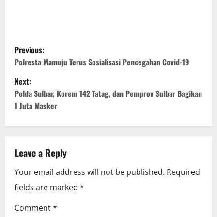
P
Previous:
o
Polresta Mamuju Terus Sosialisasi Pencegahan Covid-19
Next:
s
Polda Sulbar, Korem 142 Tatag, dan Pemprov Sulbar Bagikan
t
1 Juta Masker
n
a
Leave a Reply
v
Your email address will not be published.
Required
i
fields are marked
*
g
Comment
*