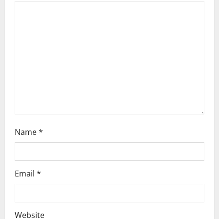
a
t
i
o
n
Name
*
Email
*
Website