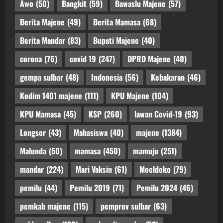
Awo
(50)
Bangkit
(59)
Bawaslu Majene
(57)
Berita Majene
(49)
Berita Mamasa
(68)
Berita Mandar
(83)
Bupati Majene
(40)
corona
(76)
covid 19
(247)
DPRD Majene
(40)
gempa sulbar
(48)
Indonesia
(56)
Kebakaran
(46)
Kodim 1401 majene
(111)
KPU Majene
(104)
KPU Mamasa
(45)
KSP
(260)
lawan Covid-19
(93)
Longsor
(43)
Mahasiswa
(40)
majene
(1384)
Malunda
(50)
mamasa
(450)
mamuju
(251)
mandar
(224)
Mari Vaksin
(61)
Moeldoko
(79)
pemilu
(44)
Pemilu 2019
(71)
Pemilu 2024
(46)
pemkab majene
(115)
pemprov sulbar
(63)