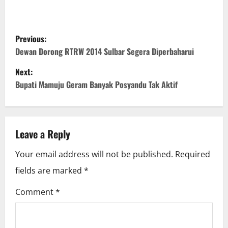
P
Previous:
o
Dewan Dorong RTRW 2014 Sulbar Segera Diperbaharui
Next:
s
Bupati Mamuju Geram Banyak Posyandu Tak Aktif
t
n
Leave a Reply
a
Your email address will not be published.
Required
v
fields are marked
*
i
Comment
*
g
a