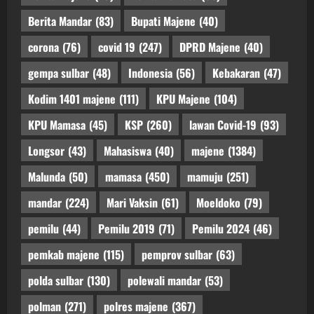
Berita Mandar
(83)
Bupati Majene
(40)
corona
(76)
covid 19
(247)
DPRD Majene
(40)
gempa sulbar
(48)
Indonesia
(56)
Kebakaran
(47)
Kodim 1401 majene
(111)
KPU Majene
(104)
KPU Mamasa
(45)
KSP
(260)
lawan Covid-19
(93)
Longsor
(43)
Mahasiswa
(40)
majene
(1384)
Malunda
(50)
mamasa
(450)
mamuju
(251)
mandar
(224)
Mari Vaksin
(61)
Moeldoko
(79)
pemilu
(44)
Pemilu 2019
(71)
Pemilu 2024
(46)
pemkab majene
(115)
pemprov sulbar
(63)
polda sulbar
(130)
polewali mandar
(53)
polman
(271)
polres majene
(367)