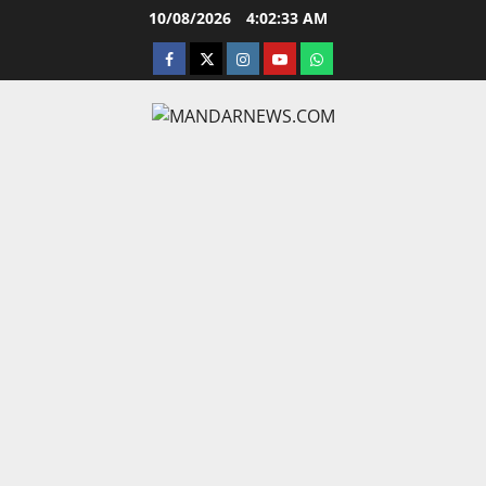
Skip
10/08/2026
4:02:33 AM
to
facebook
twitter
instagram.com
youtube
whatsapp
content